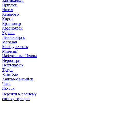
Забайкальск
Иркутск
Ишим
Кемерово
Киров
Краснодар
Красноярск
Курган
Лесосибирск
Магадан
Междуреченск
Мирный
Набережные Челны
Нерюнгри
Нефтекамск
Тулун
Улан-Удэ
Ханты-Мансийск
Чита
Якутск
Перейти к полному
списку городов