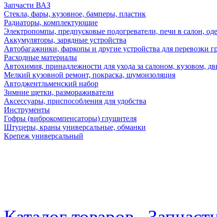
Запчасти ВАЗ
Стекла, фары, кузовное, бамперы, пластик
Радиаторы, комплектующие
Электропомпы, предпусковые подогреватели, печи в салон, оде
Аккумуляторы, зарядные устройства
Автобагажники, фаркопы и другие устройства для перевозки г
Расходные материалы
Автохимия, принадлежности для ухода за салоном, кузовом, дв
Мелкий кузовной ремонт, покраска, шумоизоляция
Автоджентльменский набор
Зимние щетки, размораживатели
Аксессуары, приспособления для удобства
Инструменты
Гофры (виброкомпенсаторы) глушителя
Штуцеры, краны универсальные, обманки
Крепеж универсальный
Каталог товаров
Запчаст