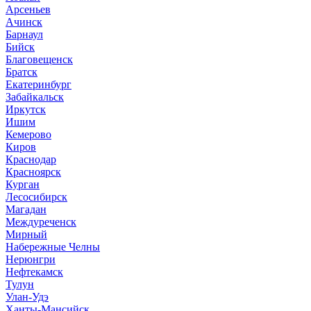
Арсеньев
Ачинск
Барнаул
Бийск
Благовещенск
Братск
Екатеринбург
Забайкальск
Иркутск
Ишим
Кемерово
Киров
Краснодар
Красноярск
Курган
Лесосибирск
Магадан
Междуреченск
Мирный
Набережные Челны
Нерюнгри
Нефтекамск
Тулун
Улан-Удэ
Ханты-Мансийск