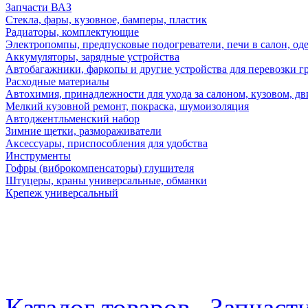
Запчасти ВАЗ
Стекла, фары, кузовное, бамперы, пластик
Радиаторы, комплектующие
Электропомпы, предпусковые подогреватели, печи в салон, оде
Аккумуляторы, зарядные устройства
Автобагажники, фаркопы и другие устройства для перевозки г
Расходные материалы
Автохимия, принадлежности для ухода за салоном, кузовом, дв
Мелкий кузовной ремонт, покраска, шумоизоляция
Автоджентльменский набор
Зимние щетки, размораживатели
Аксессуары, приспособления для удобства
Инструменты
Гофры (виброкомпенсаторы) глушителя
Штуцеры, краны универсальные, обманки
Крепеж универсальный
Каталог товаров
Запчаст