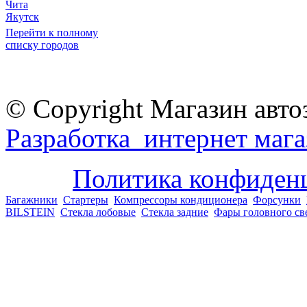
Чита
Якутск
Перейти к полному
списку городов
© Copyright Магазин авто
Разработка интернет мага
Политика конфиден
Багажники
Стартеры
Компрессоры кондиционера
Форсунки
BILSTEIN
Стекла лобовые
Стекла задние
Фары головного св