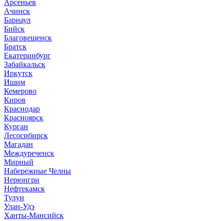
Арсеньев
Ачинск
Барнаул
Бийск
Благовещенск
Братск
Екатеринбург
Забайкальск
Иркутск
Ишим
Кемерово
Киров
Краснодар
Красноярск
Курган
Лесосибирск
Магадан
Междуреченск
Мирный
Набережные Челны
Нерюнгри
Нефтекамск
Тулун
Улан-Удэ
Ханты-Мансийск