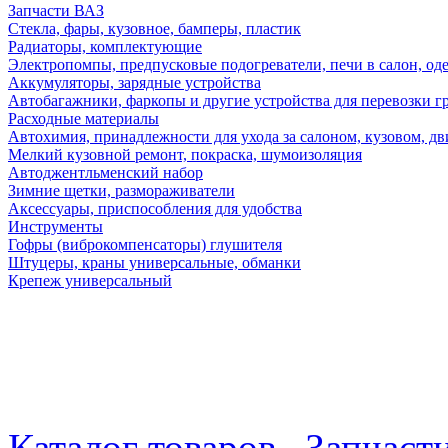
Запчасти ВАЗ
Стекла, фары, кузовное, бамперы, пластик
Радиаторы, комплектующие
Электропомпы, предпусковые подогреватели, печи в салон, оде
Аккумуляторы, зарядные устройства
Автобагажники, фаркопы и другие устройства для перевозки г
Расходные материалы
Автохимия, принадлежности для ухода за салоном, кузовом, дв
Мелкий кузовной ремонт, покраска, шумоизоляция
Автоджентльменский набор
Зимние щетки, размораживатели
Аксессуары, приспособления для удобства
Инструменты
Гофры (виброкомпенсаторы) глушителя
Штуцеры, краны универсальные, обманки
Крепеж универсальный
Каталог товаров
Запчаст