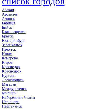
список городов
Абакан
Арсеньев
Ачинск
Барнаул
Бийск
Благовещенск
Братск
Екатеринбург
Забайкальск
Иркутск
Ишим
Кемерово
Киров
Краснодар
Красноярск
Курган
Лесосибирск
Магадан
Междуреченск
Мирный
Набережные Челны
Нерюнгри
Нефтекамск