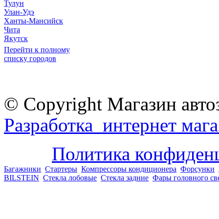
Тулун
Улан-Удэ
Ханты-Мансийск
Чита
Якутск
Перейти к полному
списку городов
© Copyright Магазин авто
Разработка интернет мага
Политика конфиден
Багажники
Стартеры
Компрессоры кондиционера
Форсунки
BILSTEIN
Стекла лобовые
Стекла задние
Фары головного св