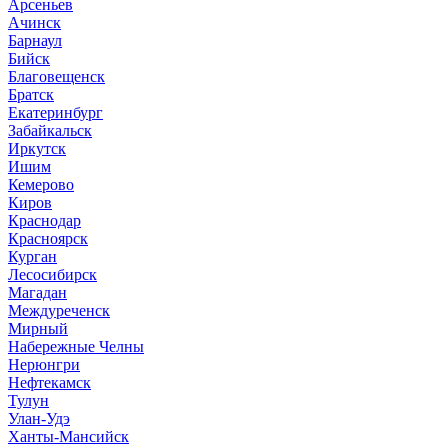
Арсеньев
Ачинск
Барнаул
Бийск
Благовещенск
Братск
Екатеринбург
Забайкальск
Иркутск
Ишим
Кемерово
Киров
Краснодар
Красноярск
Курган
Лесосибирск
Магадан
Междуреченск
Мирный
Набережные Челны
Нерюнгри
Нефтекамск
Тулун
Улан-Удэ
Ханты-Мансийск