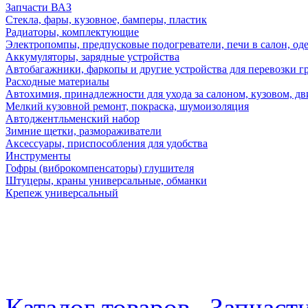
Запчасти ВАЗ
Стекла, фары, кузовное, бамперы, пластик
Радиаторы, комплектующие
Электропомпы, предпусковые подогреватели, печи в салон, оде
Аккумуляторы, зарядные устройства
Автобагажники, фаркопы и другие устройства для перевозки г
Расходные материалы
Автохимия, принадлежности для ухода за салоном, кузовом, дв
Мелкий кузовной ремонт, покраска, шумоизоляция
Автоджентльменский набор
Зимние щетки, размораживатели
Аксессуары, приспособления для удобства
Инструменты
Гофры (виброкомпенсаторы) глушителя
Штуцеры, краны универсальные, обманки
Крепеж универсальный
Каталог товаров
Запчаст