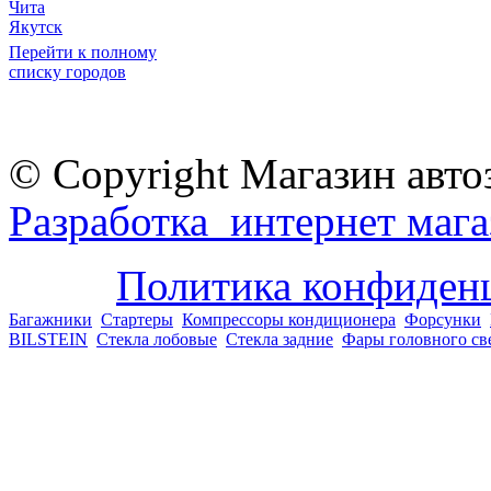
Чита
Якутск
Перейти к полному
списку городов
© Copyright Магазин авто
Разработка интернет мага
Политика конфиден
Багажники
Стартеры
Компрессоры кондиционера
Форсунки
BILSTEIN
Стекла лобовые
Стекла задние
Фары головного св