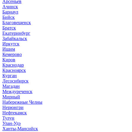
Арсеньев
Ачинск
Барнаул
Бийск
Благовещенск
Братск
Екатеринбург
Забайкальск
Иркутск
Ишим
Кемерово
Киров
Краснодар
Красноярск
Курган
Лесосибирск
Магадан
Междуреченск
Мирный
Набережные Челны
Нерюнгри
Нефтекамск
Тулун
Улан-Удэ
Ханты-Мансийск