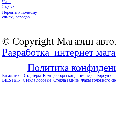
Чита
Якутск
Перейти к полному
списку городов
© Copyright Магазин авто
Разработка интернет мага
Политика конфиден
Багажники
Стартеры
Компрессоры кондиционера
Форсунки
BILSTEIN
Стекла лобовые
Стекла задние
Фары головного св