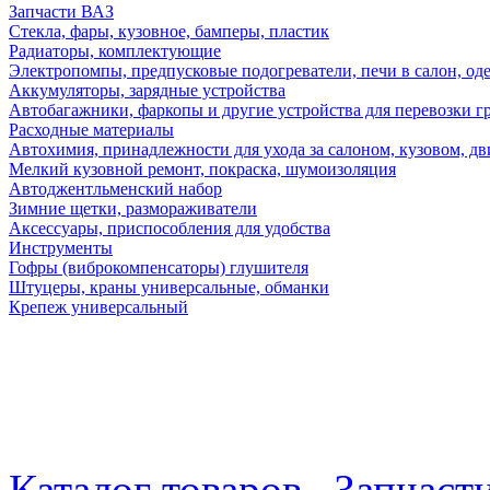
Запчасти ВАЗ
Стекла, фары, кузовное, бамперы, пластик
Радиаторы, комплектующие
Электропомпы, предпусковые подогреватели, печи в салон, оде
Аккумуляторы, зарядные устройства
Автобагажники, фаркопы и другие устройства для перевозки г
Расходные материалы
Автохимия, принадлежности для ухода за салоном, кузовом, дв
Мелкий кузовной ремонт, покраска, шумоизоляция
Автоджентльменский набор
Зимние щетки, размораживатели
Аксессуары, приспособления для удобства
Инструменты
Гофры (виброкомпенсаторы) глушителя
Штуцеры, краны универсальные, обманки
Крепеж универсальный
Каталог товаров
Запчаст