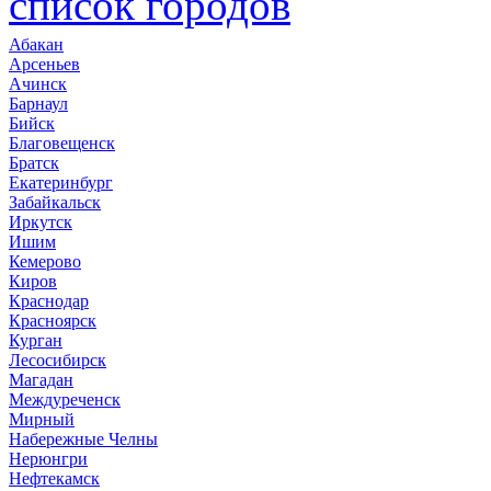
список городов
Абакан
Арсеньев
Ачинск
Барнаул
Бийск
Благовещенск
Братск
Екатеринбург
Забайкальск
Иркутск
Ишим
Кемерово
Киров
Краснодар
Красноярск
Курган
Лесосибирск
Магадан
Междуреченск
Мирный
Набережные Челны
Нерюнгри
Нефтекамск