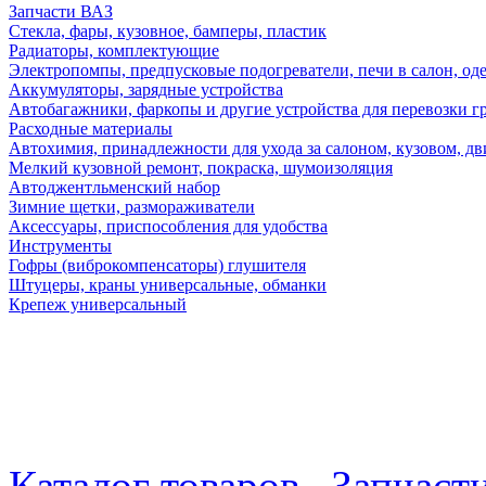
Запчасти ВАЗ
Стекла, фары, кузовное, бамперы, пластик
Радиаторы, комплектующие
Электропомпы, предпусковые подогреватели, печи в салон, оде
Аккумуляторы, зарядные устройства
Автобагажники, фаркопы и другие устройства для перевозки г
Расходные материалы
Автохимия, принадлежности для ухода за салоном, кузовом, дв
Мелкий кузовной ремонт, покраска, шумоизоляция
Автоджентльменский набор
Зимние щетки, размораживатели
Аксессуары, приспособления для удобства
Инструменты
Гофры (виброкомпенсаторы) глушителя
Штуцеры, краны универсальные, обманки
Крепеж универсальный
Каталог товаров
Запчаст