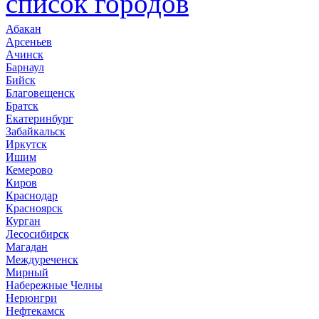
список городов
Абакан
Арсеньев
Ачинск
Барнаул
Бийск
Благовещенск
Братск
Екатеринбург
Забайкальск
Иркутск
Ишим
Кемерово
Киров
Краснодар
Красноярск
Курган
Лесосибирск
Магадан
Междуреченск
Мирный
Набережные Челны
Нерюнгри
Нефтекамск