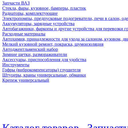
Запчасти ВАЗ
Стекла, фары, кузовное, бамперы, пластик
Радиаторы, комплектующие
Электропомпы, предпусковые подогреватели, печи в салон, оде
Аккумуляторы, зарядные устройства
Автобагажники, фаркопы и другие устройства для перевозки г
Расходные материалы
Автохимия, принадлежности для ухода за салоном, кузовом, дв
Мелкий кузовной ремонт, покраска, шумоизоляция
Автоджентльменский набор
Зимние щетки, размораживатели
Аксессуары, приспособления для удобства
Инструменты
Гофры (виброкомпенсаторы) глушителя
Штуцеры, краны универсальные, обманки
Крепеж универсальный
Каталог товаров
Запчаст