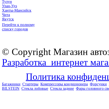
Тулун
Улан-Удэ
Ханты-Мансийск
Чита
Якутск
Перейти к полному
списку городов
© Copyright Магазин авто
Разработка интернет мага
Политика конфиден
Багажники
Стартеры
Компрессоры кондиционера
Форсунки
BILSTEIN
Стекла лобовые
Стекла задние
Фары головного св