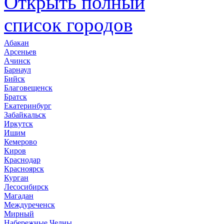
Открыть полный
список городов
Абакан
Арсеньев
Ачинск
Барнаул
Бийск
Благовещенск
Братск
Екатеринбург
Забайкальск
Иркутск
Ишим
Кемерово
Киров
Краснодар
Красноярск
Курган
Лесосибирск
Магадан
Междуреченск
Мирный
Набережные Челны