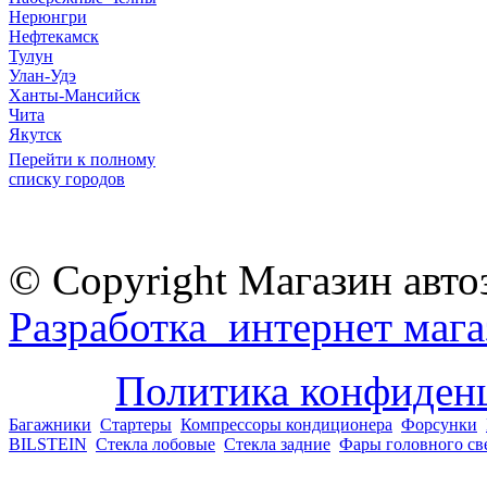
Нерюнгри
Нефтекамск
Тулун
Улан-Удэ
Ханты-Мансийск
Чита
Якутск
Перейти к полному
списку городов
© Copyright Магазин авто
Разработка интернет мага
Политика конфиден
Багажники
Стартеры
Компрессоры кондиционера
Форсунки
BILSTEIN
Стекла лобовые
Стекла задние
Фары головного св