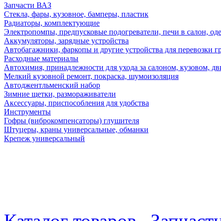
Запчасти ВАЗ
Стекла, фары, кузовное, бамперы, пластик
Радиаторы, комплектующие
Электропомпы, предпусковые подогреватели, печи в салон, оде
Аккумуляторы, зарядные устройства
Автобагажники, фаркопы и другие устройства для перевозки г
Расходные материалы
Автохимия, принадлежности для ухода за салоном, кузовом, дв
Мелкий кузовной ремонт, покраска, шумоизоляция
Автоджентльменский набор
Зимние щетки, размораживатели
Аксессуары, приспособления для удобства
Инструменты
Гофры (виброкомпенсаторы) глушителя
Штуцеры, краны универсальные, обманки
Крепеж универсальный
Каталог товаров
Запчаст