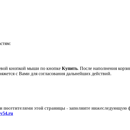
стям:
левой кнопкой мыши по кнопке
Купить
. После наполнения корзи
вяжется с Вами для согласования дальнейших действий.
угими посетителями этой страницы - заполните нижеслед
v54.ru