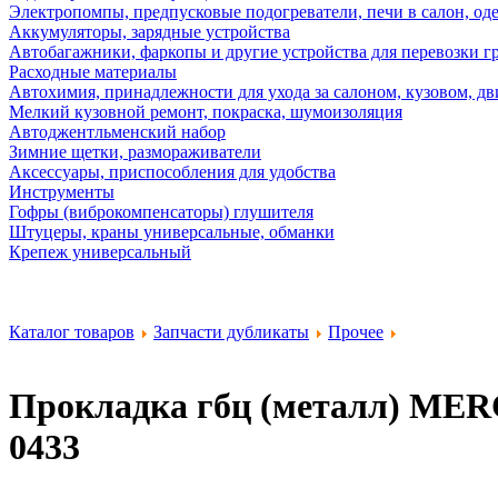
Электропомпы, предпусковые подогреватели, печи в салон, оде
Аккумуляторы, зарядные устройства
Автобагажники, фаркопы и другие устройства для перевозки г
Расходные материалы
Автохимия, принадлежности для ухода за салоном, кузовом, дв
Мелкий кузовной ремонт, покраска, шумоизоляция
Автоджентльменский набор
Зимние щетки, размораживатели
Аксессуары, приспособления для удобства
Инструменты
Гофры (виброкомпенсаторы) глушителя
Штуцеры, краны универсальные, обманки
Крепеж универсальный
Каталог товаров
Запчасти дубликаты
Прочее
Прокладка гбц (металл) ME
0433