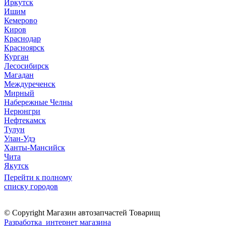
Иркутск
Ишим
Кемерово
Киров
Краснодар
Красноярск
Курган
Лесосибирск
Магадан
Междуреченск
Мирный
Набережные Челны
Нерюнгри
Нефтекамск
Тулун
Улан-Удэ
Ханты-Мансийск
Чита
Якутск
Перейти к полному
списку городов
© Copyright Магазин автозапчастей Товарищ
Разработка интернет магазина