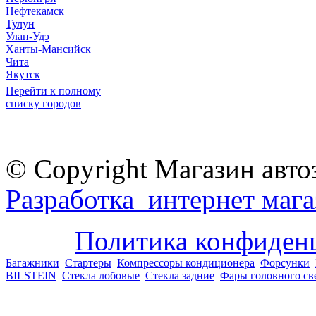
Нефтекамск
Тулун
Улан-Удэ
Ханты-Мансийск
Чита
Якутск
Перейти к полному
списку городов
© Copyright Магазин авто
Разработка интернет мага
Политика конфиден
Багажники
Стартеры
Компрессоры кондиционера
Форсунки
BILSTEIN
Стекла лобовые
Стекла задние
Фары головного св