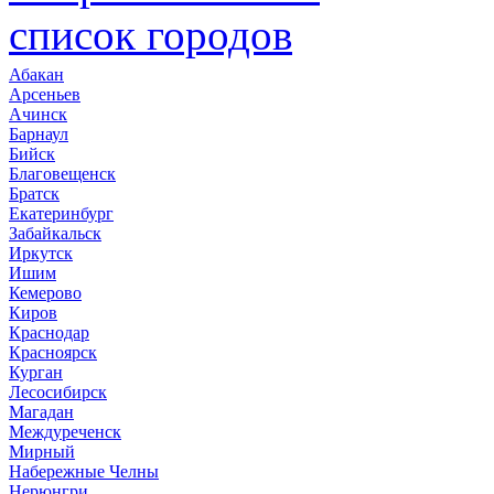
список городов
Абакан
Арсеньев
Ачинск
Барнаул
Бийск
Благовещенск
Братск
Екатеринбург
Забайкальск
Иркутск
Ишим
Кемерово
Киров
Краснодар
Красноярск
Курган
Лесосибирск
Магадан
Междуреченск
Мирный
Набережные Челны
Нерюнгри