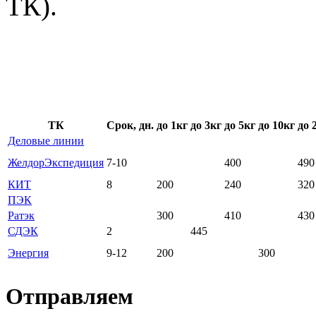
ТК).
ТК
Срок, дн.
до
1кг
до
3кг
до
5кг
до
10кг
до
Деловые линии
ЖелдорЭкспедиция
7-10
400
490
КИТ
8
200
240
320
ПЭК
Ратэк
300
410
430
СДЭК
2
445
Энергия
9-12
200
300
Отправляем