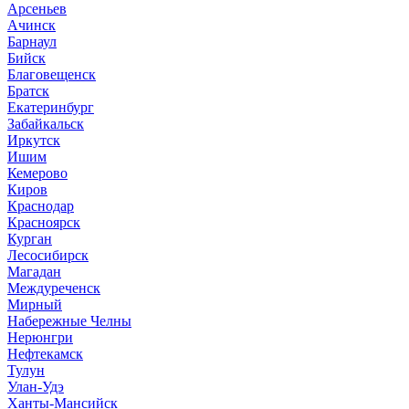
Арсеньев
Ачинск
Барнаул
Бийск
Благовещенск
Братск
Екатеринбург
Забайкальск
Иркутск
Ишим
Кемерово
Киров
Краснодар
Красноярск
Курган
Лесосибирск
Магадан
Междуреченск
Мирный
Набережные Челны
Нерюнгри
Нефтекамск
Тулун
Улан-Удэ
Ханты-Мансийск