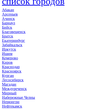
список городов
Абакан
Арсеньев
Ачинск
Барнаул
Бийск
Благовещенск
Братск
Екатеринбург
Забайкальск
Иркутск
Ишим
Кемерово
Киров
Краснодар
Красноярск
Курган
Лесосибирск
Магадан
Междуреченск
Мирный
Набережные Челны
Нерюнгри
Нефтекамск