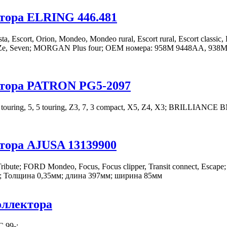
тора ELRING 446.481
scort, Orion, Mondeo, Mondeo rural, Escort rural, Escort classic, E
, Seven; MORGAN Plus four; OEM номера: 958M 9448AA, 938M 
ктора PATRON PG5-2097
uring, 5, 5 touring, Z3, 7, 3 compact, X5, Z4, X3; BRILLIANCE B
тора AJUSA 13139900
bute; FORD Mondeo, Focus, Focus clipper, Transit connect, Es
г; Толщина 0,35мм; длина 397мм; ширина 85мм
оллектора
C 99-;