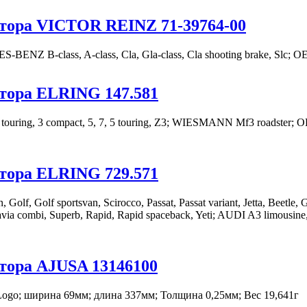
тора VICTOR REINZ 71-39764-00
NZ B-class, A-class, Cla, Gla-class, Cla shooting brake, Slc; O
тора ELRING 147.581
ring, 3 compact, 5, 7, 5 touring, Z3; WIESMANN Mf3 roadster; OE
тора ELRING 729.571
 Golf sportsvan, Scirocco, Passat, Passat variant, Jetta, Beetle, Go
tavia combi, Superb, Rapid, Rapid spaceback, Yeti; AUDI A3 limousi
тора AJUSA 13146100
go; ширина 69мм; длина 337мм; Толщина 0,25мм; Вес 19,641г