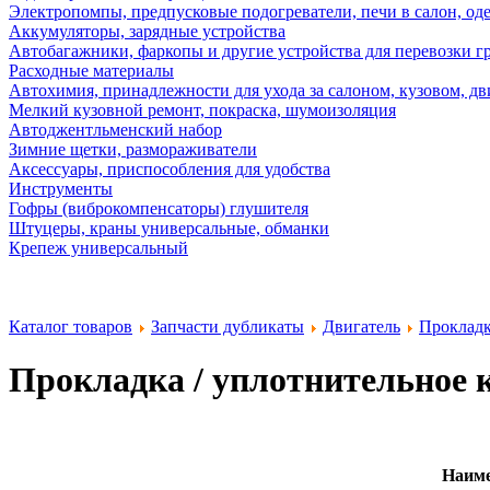
Электропомпы, предпусковые подогреватели, печи в салон, оде
Аккумуляторы, зарядные устройства
Автобагажники, фаркопы и другие устройства для перевозки г
Расходные материалы
Автохимия, принадлежности для ухода за салоном, кузовом, дв
Мелкий кузовной ремонт, покраска, шумоизоляция
Автоджентльменский набор
Зимние щетки, размораживатели
Аксессуары, приспособления для удобства
Инструменты
Гофры (виброкомпенсаторы) глушителя
Штуцеры, краны универсальные, обманки
Крепеж универсальный
Каталог товаров
Запчасти дубликаты
Двигатель
Проклад
Прокладка / уплотнительное 
Наим