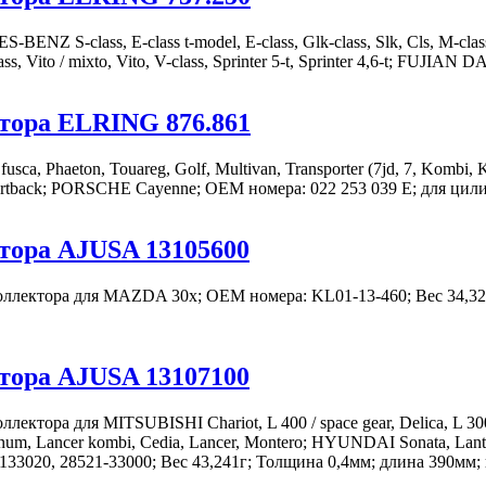
S-class, E-class t-model, E-class, Glk-class, Slk, Cls, M-class, C
c-class, Vito / mixto, Vito, V-class, Sprinter 5-t, Sprinter 4,6-t; FUJ
тора ELRING 876.861
Phaeton, Touareg, Golf, Multivan, Transporter (7jd, 7, Kombi, Komb
3 sportback; PORSCHE Cayenne; OEM номера: 022 253 039 E; для цил
тора AJUSA 13105600
ектора для MAZDA 30x; OEM номера: KL01-13-460; Вес 34,321
тора AJUSA 13107100
ра для MITSUBISHI Chariot, L 400 / space gear, Delica, L 300, S
Legnum, Lancer kombi, Cedia, Lancer, Montero; HYUNDAI Sonata, Lantra
33020, 28521-33000; Вес 43,241г; Толщина 0,4мм; длина 390мм