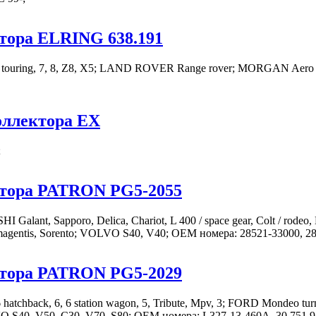
тора ELRING 638.191
touring, 7, 8, Z8, X5; LAND ROVER Range rover; MORGAN Aero 8
оллектора EX
;
ктора PATRON PG5-2055
alant, Sapporo, Delica, Chariot, L 400 / space gear, Colt / rode
ma / magentis, Sorento; VOLVO S40, V40; OEM номера: 28521-33000,
ктора PATRON PG5-2029
hback, 6, 6 station wagon, 5, Tribute, Mpv, 3; FORD Mondeo turn
VO S40, V50, C30, V70, S80; OEM номера: L327-13-460A, 30 751 95