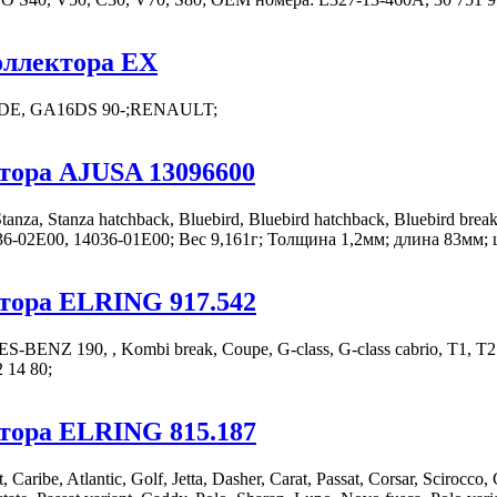
оллектора EX
6DE, GA16DS 90-;RENAULT;
тора AJUSA 13096600
 Stanza hatchback, Bluebird, Bluebird hatchback, Bluebird break, 
36-02E00, 14036-01E00; Вес 9,161г; Толщина 1,2мм; длина 83мм
тора ELRING 917.542
90, , Kombi break, Coupe, G-class, G-class cabrio, T1, T2 / l / , T
 14 80;
тора ELRING 815.187
e, Atlantic, Golf, Jetta, Dasher, Carat, Passat, Corsar, Scirocco, Cor