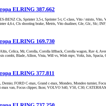
тора ELRING 387.662
ls, Sprinter 3,5-t, Sprinter 5-t, C-class, Vito / mixto, Vito, V-cl
Sprinter 4,6-t, Cls shooting brake, Metris, Vito dualiner, Gle, Glc, Sl
тора ELRING 169.730
elica, Mr, Corolla, Corolla liftback, Corolla wagon, Rav 4, Avensi
nsis combi, Blade, Allion, Vista, Will vs, Wish mpv, Voltz, Isis, Spa
тора ELRING 377.811
mio; FORD C-max, Grand c-max, Mondeo, Mondeo turnier, Focus, Fo
sion, B-max van, Focus clipper, Ikon; VOLVO S40, V50, C30; CAT
тора ELRING 737.250