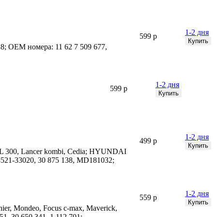
1-2 дня
599 р
; OEM номера: 11 62 7 509 677,
1-2 дня
599 р
1-2 дня
499 р
o, L 300, Lancer kombi, Cedia; HYUNDAI
 28521-33020, 30 875 138, MD181032;
1-2 дня
559 р
ier, Mondeo, Focus c-max, Maverick,
1, 30 650 341, 1 112 701;