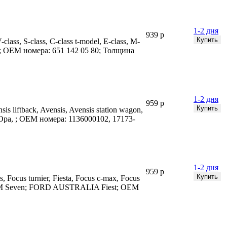
1-2 дня
939 р
ass, S-class, C-class t-model, E-class, M-
c; INF; OEM номера: 651 142 05 80; Толщина
1-2 дня
959 р
s liftback, Avensis, Avensis station wagon,
cia, Opa, ; OEM номера: 1136000102, 17173-
1-2 дня
959 р
cus turnier, Fiesta, Focus c-max, Focus
ERHAM Seven; FORD AUSTRALIA Fiest; OEM