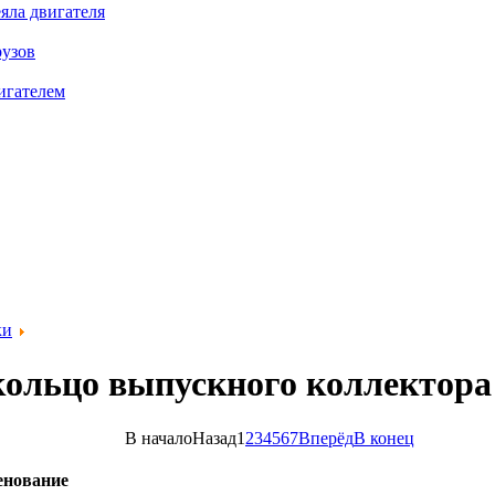
яла двигателя
рузов
игателем
ки
кольцо выпускного коллектора
В начало
Назад
1
2
3
4
5
6
7
Вперёд
В конец
енование