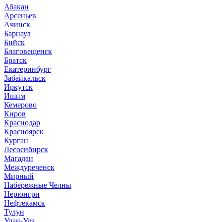
Абакан
Арсеньев
Ачинск
Барнаул
Бийск
Благовещенск
Братск
Екатеринбург
Забайкальск
Иркутск
Ишим
Кемерово
Киров
Краснодар
Красноярск
Курган
Лесосибирск
Магадан
Междуреченск
Мирный
Набережные Челны
Нерюнгри
Нефтекамск
Тулун
Улан-Удэ