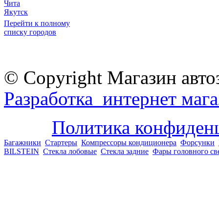
Чита
Якутск
Перейти к полному
списку городов
© Copyright Магазин авто
Разработка интернет мага
Политика конфиден
Багажники
Стартеры
Компрессоры кондиционера
Форсунки
BILSTEIN
Стекла лобовые
Стекла задние
Фары головного св