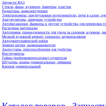
Запчасти ВАЗ
Стекла, фары, кузовное, бамперы, пластик
Радиаторы, комплектующие
Электропомпы, предпусковые подогреватели, печи в салон, оде
Аккумуляторы, зарядные устройства
Автобагажники, фаркопы и другие устройства для перевозки г
Расходные материалы
Автохимия, принадлежности для ухода за салоном, кузовом, дв
Мелкий кузовной ремонт, покраска, шумоизоляция
Автоджентльменский набор
Зимние щетки, размораживатели
Аксессуары, приспособления для удобства
Инструменты
Гофры (виброкомпенсаторы) глушителя
Штуцеры, краны универсальные, обманки
Крепеж универсальный
Каталог товаров
Запчаст