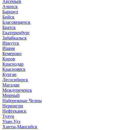
Арсеньев
Ачинск
Барнаул
Бийск
Благовещенск
Братск
Екатеринбург
Забайкальск
Иркутск
Ишим
Кемерово
Киров
Краснодар
Красноярск
Курган
Лесосибирск
Магадан
Междуреченск
Мирный
Набережные Челны
Нерюнгри
Нефтекамск
Тулун
Улан-Удэ
Ханты-Мансийск