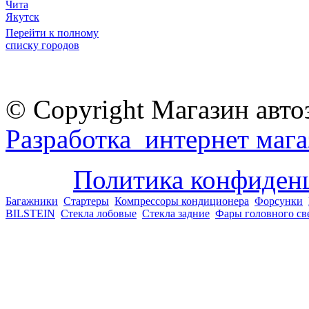
Чита
Якутск
Перейти к полному
списку городов
© Copyright Магазин авто
Разработка интернет мага
Политика конфиден
Багажники
Стартеры
Компрессоры кондиционера
Форсунки
BILSTEIN
Стекла лобовые
Стекла задние
Фары головного св