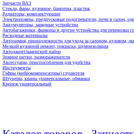
Запчасти ВАЗ
Стекла, фары, кузовное, бамперы, пластик
Радиаторы, комплектующие
Электропомпы, предпусковые подогреватели, печи в салон, оде
Аккумуляторы, зарядные устройства
Автобагажники, фаркопы и другие устройства для перевозки г
Расходные материалы
Автохимия, принадлежности для ухода за салоном, кузовом, дв
Мелкий кузовной ремонт, покраска, шумоизоляция
Автоджентльменский набор
Зимние щетки, размораживатели
Аксессуары, приспособления для удобства
Инструменты
Гофры (виброкомпенсаторы) глушителя
Штуцеры, краны универсальные, обманки
Крепеж универсальный
Каталог товаров
Запчаст