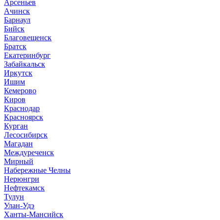
Арсеньев
Ачинск
Барнаул
Бийск
Благовещенск
Братск
Екатеринбург
Забайкальск
Иркутск
Ишим
Кемерово
Киров
Краснодар
Красноярск
Курган
Лесосибирск
Магадан
Междуреченск
Мирный
Набережные Челны
Нерюнгри
Нефтекамск
Тулун
Улан-Удэ
Ханты-Мансийск