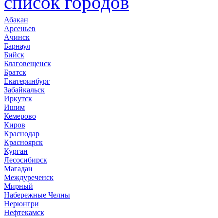
список городов
Абакан
Арсеньев
Ачинск
Барнаул
Бийск
Благовещенск
Братск
Екатеринбург
Забайкальск
Иркутск
Ишим
Кемерово
Киров
Краснодар
Красноярск
Курган
Лесосибирск
Магадан
Междуреченск
Мирный
Набережные Челны
Нерюнгри
Нефтекамск