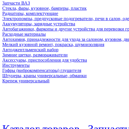
Запчасти ВАЗ
Стекла, фары, кузовное, бамперы, пластик
Радиаторы, комплектующие
Электропомпы, предпусковые подогреватели, печи в салон, оде
Аккумуляторы, зарядные устройства
Автобагажники, фаркопы и другие устройства для перевозки г
Расходные материалы
Автохимия, принадлежности для ухода за салоном, кузовом, дв
Мелкий кузовной ремонт, покраска, шумоизоляция
Автоджентльменский набор
Зимние щетки, размораживатели
Аксессуары, приспособления для удобства
Инструменты
Гофры (виброкомпенсаторы) глушителя
Штуцеры, краны универсальные, обманки
Крепеж универсальный
Каталог товаров
Запчаст