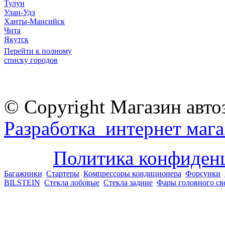
Тулун
Улан-Удэ
Ханты-Мансийск
Чита
Якутск
Перейти к полному
списку городов
© Copyright Магазин авто
Разработка интернет мага
Политика конфиден
Багажники
Стартеры
Компрессоры кондиционера
Форсунки
BILSTEIN
Стекла лобовые
Стекла задние
Фары головного св