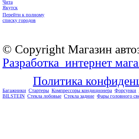
Чита
Якутск
Перейти к полному
списку городов
© Copyright Магазин авто
Разработка интернет мага
Политика конфиден
Багажники
Стартеры
Компрессоры кондиционера
Форсунки
BILSTEIN
Стекла лобовые
Стекла задние
Фары головного св