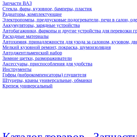
Запчасти ВАЗ
Стекла, фары, кузовное, бамперы, пластик
Радиаторы, комплектующие
Электропомпы, предпусковые подогреватели, печи в салон, оде
Аккумуляторы, зарядные устройства
Автобагажники, фаркопы и другие устройства для перевозки г
Расходные материалы
Автохимия, принадлежности для ухода за салоном, кузовом, дв
Мелкий кузовной ремонт, покраска, шумоизоляция
Автоджентльменский набор
Зимние щетки, размораживатели
Аксессуары, приспособления для удобства
Инструменты
Гофры (виброкомпенсаторы) глушителя
Штуцеры, краны универсальные, обманки
Крепеж универсальный
Каталог товаров
Запчаст