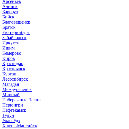
Арсеньев
Ачинск
Барнаул
Бийск
Благовещенск
Братск
Екатеринбург
Забайкальск
Иркутск
Ишим
Кемерово
Киров
Краснодар
Красноярск
Курган
Лесосибирск
Магадан
Междуреченск
Мирный
Набережные Челны
Нерюнгри
Нефтекамск
Тулун
Улан-Удэ
Ханты-Мансийск