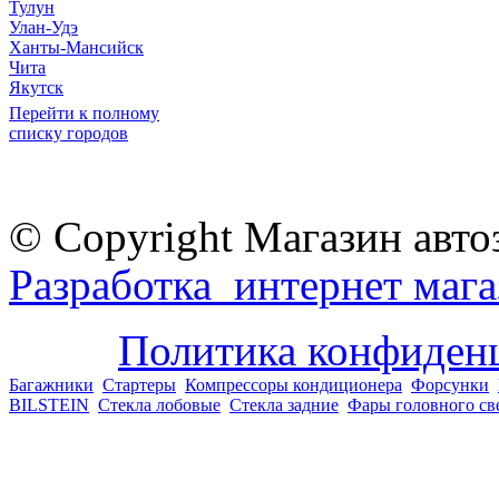
Тулун
Улан-Удэ
Ханты-Мансийск
Чита
Якутск
Перейти к полному
списку городов
© Copyright Магазин авто
Разработка интернет мага
Политика конфиден
Багажники
Стартеры
Компрессоры кондиционера
Форсунки
BILSTEIN
Стекла лобовые
Стекла задние
Фары головного св