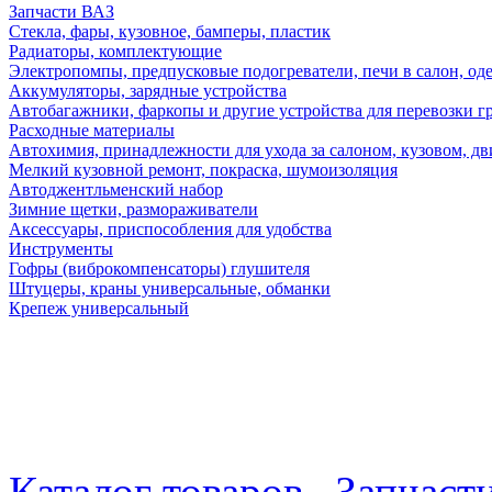
Запчасти ВАЗ
Стекла, фары, кузовное, бамперы, пластик
Радиаторы, комплектующие
Электропомпы, предпусковые подогреватели, печи в салон, оде
Аккумуляторы, зарядные устройства
Автобагажники, фаркопы и другие устройства для перевозки г
Расходные материалы
Автохимия, принадлежности для ухода за салоном, кузовом, дв
Мелкий кузовной ремонт, покраска, шумоизоляция
Автоджентльменский набор
Зимние щетки, размораживатели
Аксессуары, приспособления для удобства
Инструменты
Гофры (виброкомпенсаторы) глушителя
Штуцеры, краны универсальные, обманки
Крепеж универсальный
Каталог товаров
Запчаст