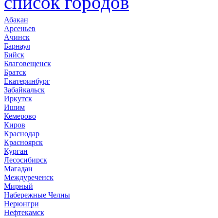
список городов
Абакан
Арсеньев
Ачинск
Барнаул
Бийск
Благовещенск
Братск
Екатеринбург
Забайкальск
Иркутск
Ишим
Кемерово
Киров
Краснодар
Красноярск
Курган
Лесосибирск
Магадан
Междуреченск
Мирный
Набережные Челны
Нерюнгри
Нефтекамск