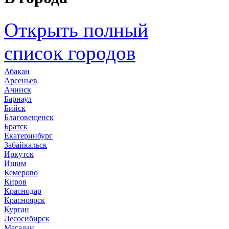
Открыть полный
список городов
Абакан
Арсеньев
Ачинск
Барнаул
Бийск
Благовещенск
Братск
Екатеринбург
Забайкальск
Иркутск
Ишим
Кемерово
Киров
Краснодар
Красноярск
Курган
Лесосибирск
Магадан