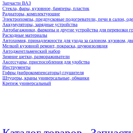
Запчасти ВАЗ
Стекла, фары, кузовное, бамперы, пластик
Радиаторы, комплектующие
Электропомпы, предпусковые подогреватели, печи в салон, оде
Аккумуляторы, зарядные устройства
Автобагажники, фаркопы и другие устройства для перевозки г
Расходные материалы
Автохимия, принадлежности для ухода за салоном, кузовом, дв
Мелкий кузовной ремонт, покраска, шумоизоляция
Автоджентльменский набор
Зимние щетки, размораживатели
Аксессуары, приспособления для удобства
Инструменты
Гофры (виброкомпенсаторы) глушителя
Штуцеры, краны универсальные, обманки
Крепеж универсальный
Каталог товаров
Запчаст