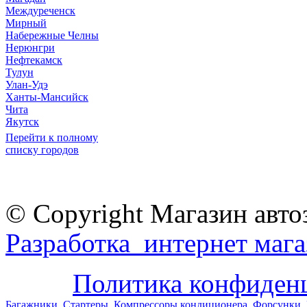
Междуреченск
Мирный
Набережные Челны
Нерюнгри
Нефтекамск
Тулун
Улан-Удэ
Ханты-Мансийск
Чита
Якутск
Перейти к полному
списку городов
© Copyright Магазин авто
Разработка интернет мага
Политика конфиден
Багажники
Стартеры
Компрессоры кондиционера
Форсунки