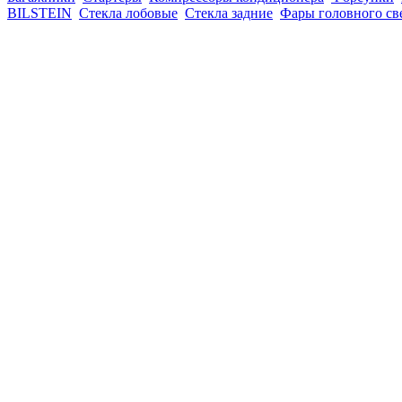
BILSTEIN
Стекла лобовые
Стекла задние
Фары головного св