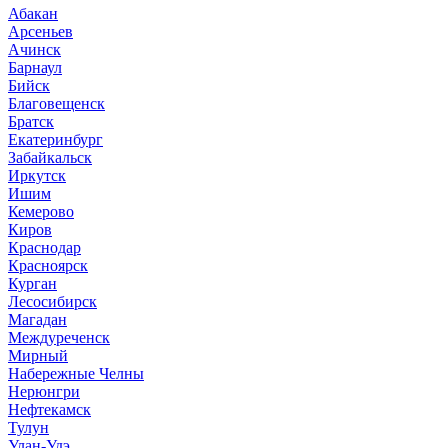
Абакан
Арсеньев
Ачинск
Барнаул
Бийск
Благовещенск
Братск
Екатеринбург
Забайкальск
Иркутск
Ишим
Кемерово
Киров
Краснодар
Красноярск
Курган
Лесосибирск
Магадан
Междуреченск
Мирный
Набережные Челны
Нерюнгри
Нефтекамск
Тулун
Улан-Удэ