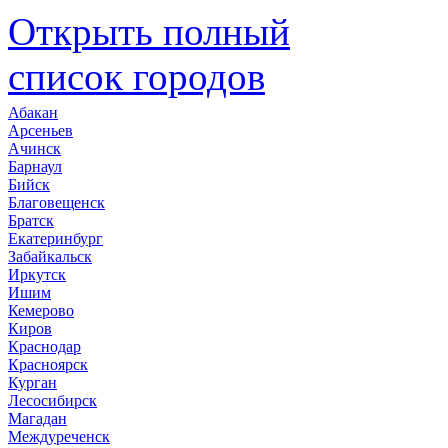
Открыть полный
список городов
Абакан
Арсеньев
Ачинск
Барнаул
Бийск
Благовещенск
Братск
Екатеринбург
Забайкальск
Иркутск
Ишим
Кемерово
Киров
Краснодар
Красноярск
Курган
Лесосибирск
Магадан
Междуреченск