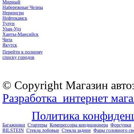
Мирный
Набережные Челны
Нерюнгри
Нефтекамск
Тулун
Улан-Удэ
Ханты-Мансийск
Чита
Якутск
Перейти к полному
списку городов
© Copyright Магазин авто
Разработка интернет мага
Политика конфиден
Багажники
Стартеры
Компрессоры кондиционера
Форсунки
BILSTEIN
Стекла лобовые
Стекла задние
Фары головного св