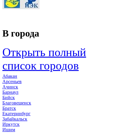
В города
Открыть полный
список городов
Абакан
Арсеньев
Ачинск
Барнаул
Бийск
Благовещенск
Братск
Екатеринбург
Забайкальск
Иркутск
Ишим