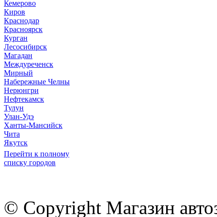
Кемерово
Киров
Краснодар
Красноярск
Курган
Лесосибирск
Магадан
Междуреченск
Мирный
Набережные Челны
Нерюнгри
Нефтекамск
Тулун
Улан-Удэ
Ханты-Мансийск
Чита
Якутск
Перейти к полному
списку городов
© Copyright Магазин авто