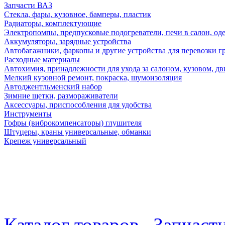
Запчасти ВАЗ
Стекла, фары, кузовное, бамперы, пластик
Радиаторы, комплектующие
Электропомпы, предпусковые подогреватели, печи в салон, оде
Аккумуляторы, зарядные устройства
Автобагажники, фаркопы и другие устройства для перевозки г
Расходные материалы
Автохимия, принадлежности для ухода за салоном, кузовом, дв
Мелкий кузовной ремонт, покраска, шумоизоляция
Автоджентльменский набор
Зимние щетки, размораживатели
Аксессуары, приспособления для удобства
Инструменты
Гофры (виброкомпенсаторы) глушителя
Штуцеры, краны универсальные, обманки
Крепеж универсальный
Каталог товаров
Запчаст