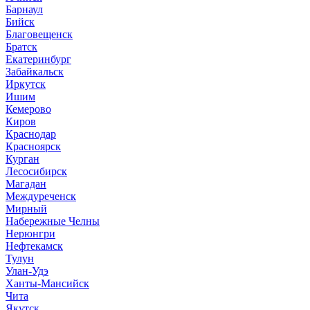
Барнаул
Бийск
Благовещенск
Братск
Екатеринбург
Забайкальск
Иркутск
Ишим
Кемерово
Киров
Краснодар
Красноярск
Курган
Лесосибирск
Магадан
Междуреченск
Мирный
Набережные Челны
Нерюнгри
Нефтекамск
Тулун
Улан-Удэ
Ханты-Мансийск
Чита
Якутск