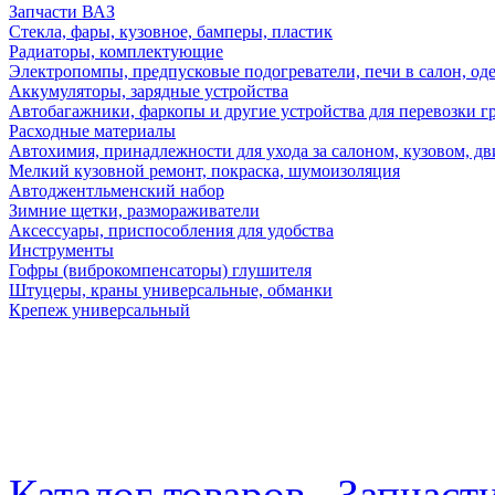
Запчасти ВАЗ
Стекла, фары, кузовное, бамперы, пластик
Радиаторы, комплектующие
Электропомпы, предпусковые подогреватели, печи в салон, оде
Аккумуляторы, зарядные устройства
Автобагажники, фаркопы и другие устройства для перевозки г
Расходные материалы
Автохимия, принадлежности для ухода за салоном, кузовом, дв
Мелкий кузовной ремонт, покраска, шумоизоляция
Автоджентльменский набор
Зимние щетки, размораживатели
Аксессуары, приспособления для удобства
Инструменты
Гофры (виброкомпенсаторы) глушителя
Штуцеры, краны универсальные, обманки
Крепеж универсальный
Каталог товаров
Запчаст