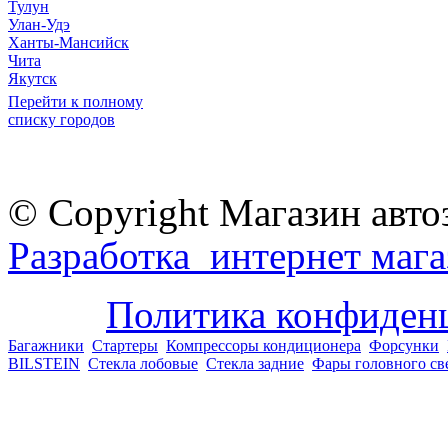
Тулун
Улан-Удэ
Ханты-Мансийск
Чита
Якутск
Перейти к полному
списку городов
© Copyright Магазин авто
Разработка интернет мага
Политика конфиден
Багажники
Стартеры
Компрессоры кондиционера
Форсунки
BILSTEIN
Стекла лобовые
Стекла задние
Фары головного св