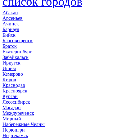
список городов
Абакан
Арсеньев
Ачинск
Барнаул
Бийск
Благовещенск
Братск
Екатеринбург
Забайкальск
Иркутск
Ишим
Кемерово
Киров
Краснодар
Красноярск
Курган
Лесосибирск
Магадан
Междуреченск
Мирный
Набережные Челны
Нерюнгри
Нефтекамск