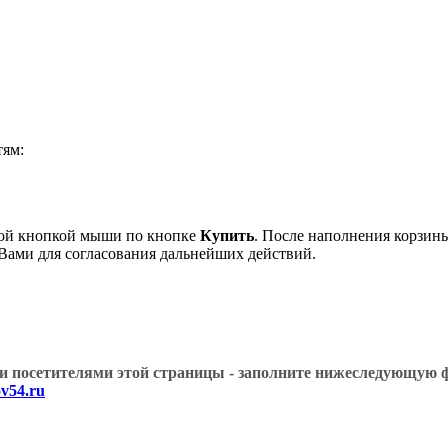
ям:
вой кнопкой мыши по кнопке
Купить
. После наполнения корзины
 Вами для согласования дальнейших действий.
угими посетителями этой страницы - заполните нижеслед
v54.ru