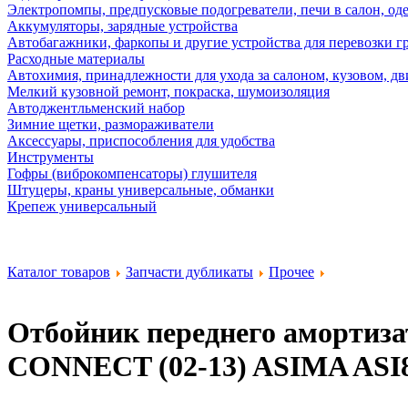
Электропомпы, предпусковые подогреватели, печи в салон, оде
Аккумуляторы, зарядные устройства
Автобагажники, фаркопы и другие устройства для перевозки г
Расходные материалы
Автохимия, принадлежности для ухода за салоном, кузовом, дв
Мелкий кузовной ремонт, покраска, шумоизоляция
Автоджентльменский набор
Зимние щетки, размораживатели
Аксессуары, приспособления для удобства
Инструменты
Гофры (виброкомпенсаторы) глушителя
Штуцеры, краны универсальные, обманки
Крепеж универсальный
Каталог товаров
Запчасти дубликаты
Прочее
Отбойник переднего аморти
CONNECT (02-13)
ASIMA ASI