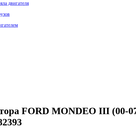
яла двигателя
рузов
игателем
затора FORD MONDEO III (00
82393