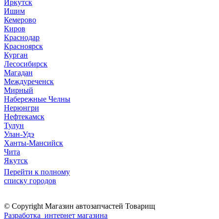
Иркутск
Ишим
Кемерово
Киров
Краснодар
Красноярск
Курган
Лесосибирск
Магадан
Междуреченск
Мирный
Набережные Челны
Нерюнгри
Нефтекамск
Тулун
Улан-Удэ
Ханты-Мансийск
Чита
Якутск
Перейти к полному
списку городов
© Copyright Магазин автозапчастей Товарищ
Разработка интернет магазина