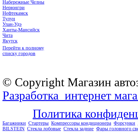
Набережные Челны
Нерюнгри
Нефтекамск
Тулун
Улан-Удэ
Ханты-Мансийск
Чита
Якутск
Перейти к полному
списку городов
© Copyright Магазин авто
Разработка интернет мага
Политика конфиден
Багажники
Стартеры
Компрессоры кондиционера
Форсунки
BILSTEIN
Стекла лобовые
Стекла задние
Фары головного св