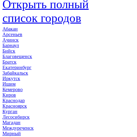
Открыть полный
список городов
Абакан
Арсеньев
Ачинск
Барнаул
Бийск
Благовещенск
Братск
Екатеринбург
Забайкальск
Иркутск
Ишим
Кемерово
Киров
Краснодар
Красноярск
Курган
Лесосибирск
Магадан
Междуреченск
Мирный