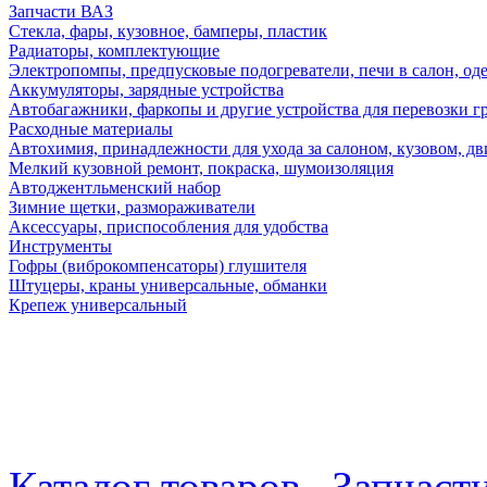
Запчасти ВАЗ
Стекла, фары, кузовное, бамперы, пластик
Радиаторы, комплектующие
Электропомпы, предпусковые подогреватели, печи в салон, оде
Аккумуляторы, зарядные устройства
Автобагажники, фаркопы и другие устройства для перевозки г
Расходные материалы
Автохимия, принадлежности для ухода за салоном, кузовом, дв
Мелкий кузовной ремонт, покраска, шумоизоляция
Автоджентльменский набор
Зимние щетки, размораживатели
Аксессуары, приспособления для удобства
Инструменты
Гофры (виброкомпенсаторы) глушителя
Штуцеры, краны универсальные, обманки
Крепеж универсальный
Каталог товаров
Запчаст