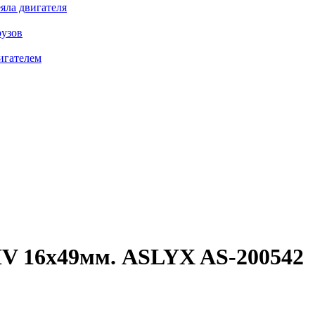
яла двигателя
рузов
игателем
V 16x49мм.
ASLYX AS-200542