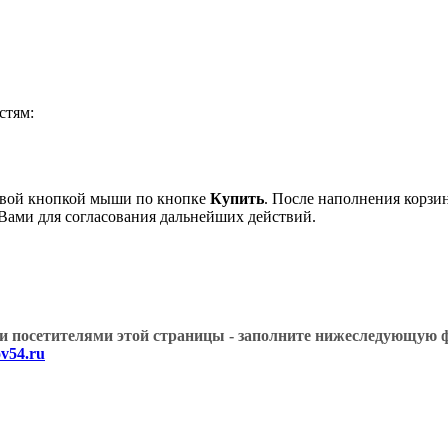
стям:
левой кнопкой мыши по кнопке
Купить
. После наполнения корзи
 Вами для согласования дальнейших действий.
угими посетителями этой страницы - заполните нижеслед
v54.ru