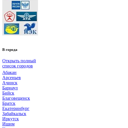
В города
Открыть полный
список городов
Абакан
Арсеньев
Ачинск
Барнаул
Бийск
Благовещенск
Братск
Екатеринбург
Забайкальск
Иркутск
Ишим