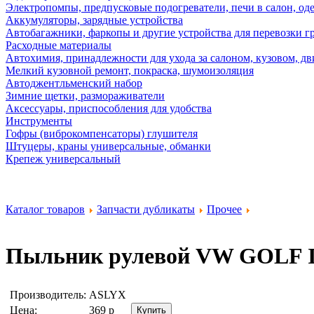
Электропомпы, предпусковые подогреватели, печи в салон, оде
Аккумуляторы, зарядные устройства
Автобагажники, фаркопы и другие устройства для перевозки г
Расходные материалы
Автохимия, принадлежности для ухода за салоном, кузовом, дв
Мелкий кузовной ремонт, покраска, шумоизоляция
Автоджентльменский набор
Зимние щетки, размораживатели
Аксессуары, приспособления для удобства
Инструменты
Гофры (виброкомпенсаторы) глушителя
Штуцеры, краны универсальные, обманки
Крепеж универсальный
Каталог товаров
Запчасти дубликаты
Прочее
Пыльник рулевой VW GOLF I
Производитель:
ASLYX
Цена:
369
р