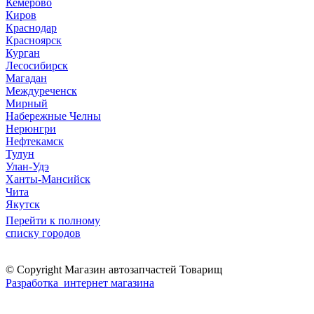
Кемерово
Киров
Краснодар
Красноярск
Курган
Лесосибирск
Магадан
Междуреченск
Мирный
Набережные Челны
Нерюнгри
Нефтекамск
Тулун
Улан-Удэ
Ханты-Мансийск
Чита
Якутск
Перейти к полному
списку городов
© Copyright Магазин автозапчастей Товарищ
Разработка интернет магазина