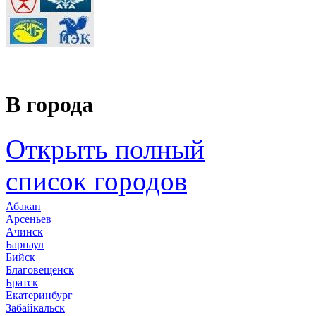
В города
Открыть полный
список городов
Абакан
Арсеньев
Ачинск
Барнаул
Бийск
Благовещенск
Братск
Екатеринбург
Забайкальск