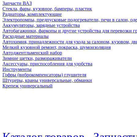
Запчасти ВАЗ
Стекла, фары, кузовное, бамперы, пластик
Радиаторы, комплектующие
Электропомпы, предпусковые подогреватели, печи в салон, оде
Аккумуляторы, зарядные устройства
Автобагажники, фаркопы и другие устройства для перевозки г
Расходные материалы
Автохимия, принадлежности для ухода за салоном, кузовом, дв
Мелкий кузовной ремонт, покраска, шумоизоляция
Автоджентльменский набор
Зимние щетки, размораживатели
Аксессуары, приспособления для удобства
Инструменты
Гофры (виброкомпенсаторы) глушителя
Штуцеры, краны универсальные, обманки
Крепеж универсальный
Каталог товаров
Запчаст