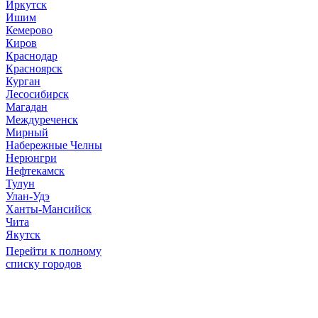
Иркутск
Ишим
Кемерово
Киров
Краснодар
Красноярск
Курган
Лесосибирск
Магадан
Междуреченск
Мирный
Набережные Челны
Нерюнгри
Нефтекамск
Тулун
Улан-Удэ
Ханты-Мансийск
Чита
Якутск
Перейти к полному
списку городов