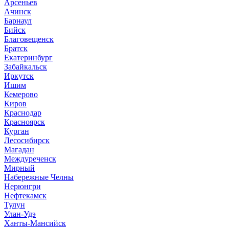
Арсеньев
Ачинск
Барнаул
Бийск
Благовещенск
Братск
Екатеринбург
Забайкальск
Иркутск
Ишим
Кемерово
Киров
Краснодар
Красноярск
Курган
Лесосибирск
Магадан
Междуреченск
Мирный
Набережные Челны
Нерюнгри
Нефтекамск
Тулун
Улан-Удэ
Ханты-Мансийск