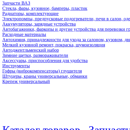
Запчасти ВАЗ
Стекла, фары, кузовное, бамперы, пластик
Радиаторы, комплектующие
Электропомпы, предпусковые подогреватели, печи в салон, оде
Аккумуляторы, зарядные устройства
Автобагажники, фаркопы и другие устройства для перевозки г
Расходные материалы
Автохимия, принадлежности для ухода за салоном, кузовом, дв
Мелкий кузовной ремонт, покраска, шумоизоляция
Автоджентльменский набор
Зимние щетки, размораживатели
Аксессуары, приспособления для удобства
Инструменты
Гофры (виброкомпенсаторы) глушителя
Штуцеры, краны универсальные, обманки
Крепеж универсальный
Каталог товаров
Запчаст