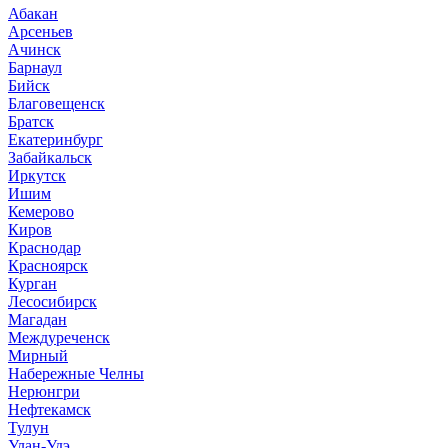
Абакан
Арсеньев
Ачинск
Барнаул
Бийск
Благовещенск
Братск
Екатеринбург
Забайкальск
Иркутск
Ишим
Кемерово
Киров
Краснодар
Красноярск
Курган
Лесосибирск
Магадан
Междуреченск
Мирный
Набережные Челны
Нерюнгри
Нефтекамск
Тулун
Улан-Удэ