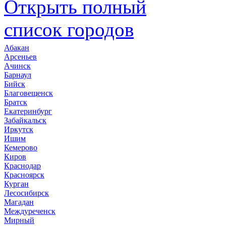
Открыть полный
список городов
Абакан
Арсеньев
Ачинск
Барнаул
Бийск
Благовещенск
Братск
Екатеринбург
Забайкальск
Иркутск
Ишим
Кемерово
Киров
Краснодар
Красноярск
Курган
Лесосибирск
Магадан
Междуреченск
Мирный