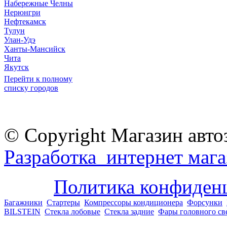
Набережные Челны
Нерюнгри
Нефтекамск
Тулун
Улан-Удэ
Ханты-Мансийск
Чита
Якутск
Перейти к полному
списку городов
© Copyright Магазин авто
Разработка интернет мага
Политика конфиден
Багажники
Стартеры
Компрессоры кондиционера
Форсунки
BILSTEIN
Стекла лобовые
Стекла задние
Фары головного св