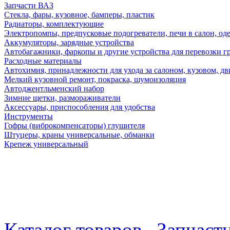
Запчасти ВАЗ
Стекла, фары, кузовное, бамперы, пластик
Радиаторы, комплектующие
Электропомпы, предпусковые подогреватели, печи в салон, оде
Аккумуляторы, зарядные устройства
Автобагажники, фаркопы и другие устройства для перевозки г
Расходные материалы
Автохимия, принадлежности для ухода за салоном, кузовом, дв
Мелкий кузовной ремонт, покраска, шумоизоляция
Автоджентльменский набор
Зимние щетки, размораживатели
Аксессуары, приспособления для удобства
Инструменты
Гофры (виброкомпенсаторы) глушителя
Штуцеры, краны универсальные, обманки
Крепеж универсальный
Каталог товаров
Запчаст