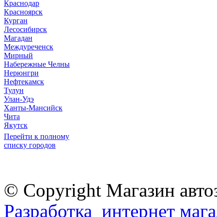
Краснодар
Красноярск
Курган
Лесосибирск
Магадан
Междуреченск
Мирный
Набережные Челны
Нерюнгри
Нефтекамск
Тулун
Улан-Удэ
Ханты-Мансийск
Чита
Якутск
Перейти к полному
списку городов
© Copyright Магазин авто
Разработка интернет мага