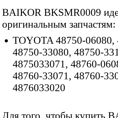
BAIKOR BKSMR0009 иде
оригинальным запчастям:
TOYOTA 48750-06080, 4
48750-33080, 48750-33
4875033071, 48760-0608
48760-33071, 48760-330
4876033020
Для того, чтобы купить