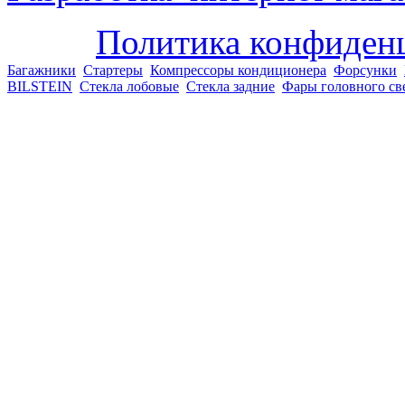
Политика конфиден
Багажники
Стартеры
Компрессоры кондиционера
Форсунки
BILSTEIN
Стекла лобовые
Стекла задние
Фары головного св