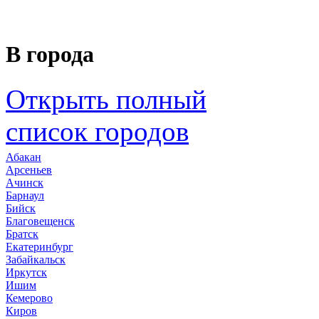
В города
Открыть полный
список городов
Абакан
Арсеньев
Ачинск
Барнаул
Бийск
Благовещенск
Братск
Екатеринбург
Забайкальск
Иркутск
Ишим
Кемерово
Киров