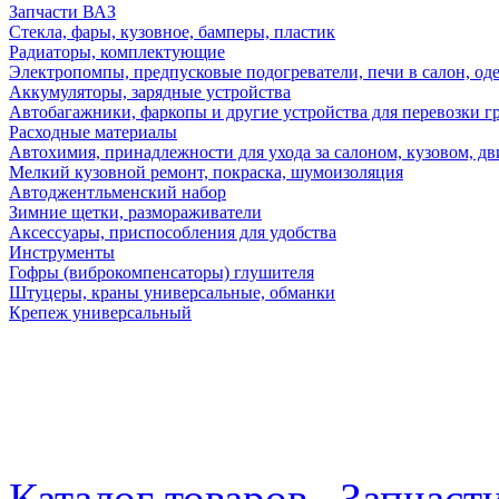
Запчасти ВАЗ
Стекла, фары, кузовное, бамперы, пластик
Радиаторы, комплектующие
Электропомпы, предпусковые подогреватели, печи в салон, оде
Аккумуляторы, зарядные устройства
Автобагажники, фаркопы и другие устройства для перевозки г
Расходные материалы
Автохимия, принадлежности для ухода за салоном, кузовом, дв
Мелкий кузовной ремонт, покраска, шумоизоляция
Автоджентльменский набор
Зимние щетки, размораживатели
Аксессуары, приспособления для удобства
Инструменты
Гофры (виброкомпенсаторы) глушителя
Штуцеры, краны универсальные, обманки
Крепеж универсальный
Каталог товаров
Запчаст