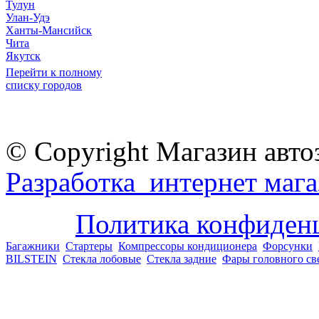
Тулун
Улан-Удэ
Ханты-Мансийск
Чита
Якутск
Перейти к полному
списку городов
© Copyright Магазин авто
Разработка интернет мага
Политика конфиден
Багажники
Стартеры
Компрессоры кондиционера
Форсунки
BILSTEIN
Стекла лобовые
Стекла задние
Фары головного св