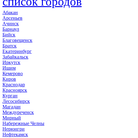
список городов
Абакан
Арсеньев
Ачинск
Барнаул
Бийск
Благовещенск
Братск
Екатеринбург
Забайкальск
Иркутск
Ишим
Кемерово
Киров
Краснодар
Красноярск
Курган
Лесосибирск
Магадан
Междуреченск
Мирный
Набережные Челны
Нерюнгри
Нефтекамск