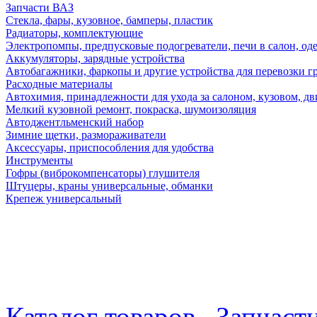
Запчасти ВАЗ
Стекла, фары, кузовное, бамперы, пластик
Радиаторы, комплектующие
Электропомпы, предпусковые подогреватели, печи в салон, оде
Аккумуляторы, зарядные устройства
Автобагажники, фаркопы и другие устройства для перевозки г
Расходные материалы
Автохимия, принадлежности для ухода за салоном, кузовом, дв
Мелкий кузовной ремонт, покраска, шумоизоляция
Автоджентльменский набор
Зимние щетки, размораживатели
Аксессуары, приспособления для удобства
Инструменты
Гофры (виброкомпенсаторы) глушителя
Штуцеры, краны универсальные, обманки
Крепеж универсальный
Каталог товаров
Запчаст