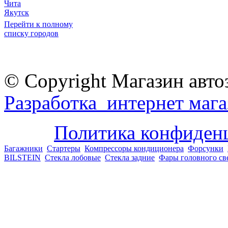
Чита
Якутск
Перейти к полному
списку городов
© Copyright Магазин авто
Разработка интернет мага
Политика конфиден
Багажники
Стартеры
Компрессоры кондиционера
Форсунки
BILSTEIN
Стекла лобовые
Стекла задние
Фары головного св