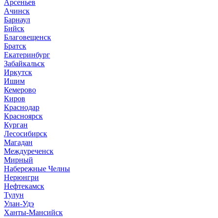
Арсеньев
Ачинск
Барнаул
Бийск
Благовещенск
Братск
Екатеринбург
Забайкальск
Иркутск
Ишим
Кемерово
Киров
Краснодар
Красноярск
Курган
Лесосибирск
Магадан
Междуреченск
Мирный
Набережные Челны
Нерюнгри
Нефтекамск
Тулун
Улан-Удэ
Ханты-Мансийск