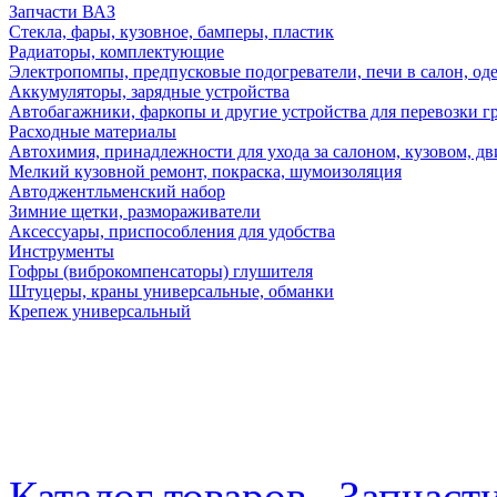
Запчасти ВАЗ
Стекла, фары, кузовное, бамперы, пластик
Радиаторы, комплектующие
Электропомпы, предпусковые подогреватели, печи в салон, оде
Аккумуляторы, зарядные устройства
Автобагажники, фаркопы и другие устройства для перевозки г
Расходные материалы
Автохимия, принадлежности для ухода за салоном, кузовом, дв
Мелкий кузовной ремонт, покраска, шумоизоляция
Автоджентльменский набор
Зимние щетки, размораживатели
Аксессуары, приспособления для удобства
Инструменты
Гофры (виброкомпенсаторы) глушителя
Штуцеры, краны универсальные, обманки
Крепеж универсальный
Каталог товаров
Запчаст