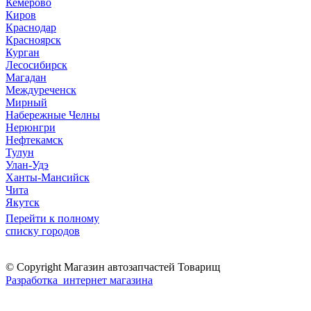
Кемерово
Киров
Краснодар
Красноярск
Курган
Лесосибирск
Магадан
Междуреченск
Мирный
Набережные Челны
Нерюнгри
Нефтекамск
Тулун
Улан-Удэ
Ханты-Мансийск
Чита
Якутск
Перейти к полному
списку городов
© Copyright Магазин автозапчастей Товарищ
Разработка интернет магазина