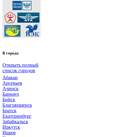
В города
Открыть полный
список городов
Абакан
Арсеньев
Ачинск
Барнаул
Бийск
Благовещенск
Братск
Екатеринбург
Забайкальск
Иркутск
Ишим