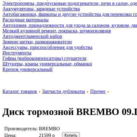
Электропомпы, предпусковые подогреватели, печи в салон, оде
Аккумуляторы, зарядные устройства
Автобагажники, фаркопы и другие устройства для перевозки г
Расходные материалы
Автохимия, принадлежности для ухода за салоном, кузовом, дв
Мелкий кузовной ремонт, покраска, шумоизоляция
Автоджентльменский набор
Зимние щетки, размораживатели
Аксессуары, приспособления для удобства
Инструменты
Гофры (виброкомпенсаторы) глушителя
Штуцеры, краны универсальные, обманки
Крепеж универсальный
Каталог товаров
Запчасти дубликаты
Прочее
Диск тормозной
BREMBO 09.D
Производитель:
BREMBO
Цена:
21599
р