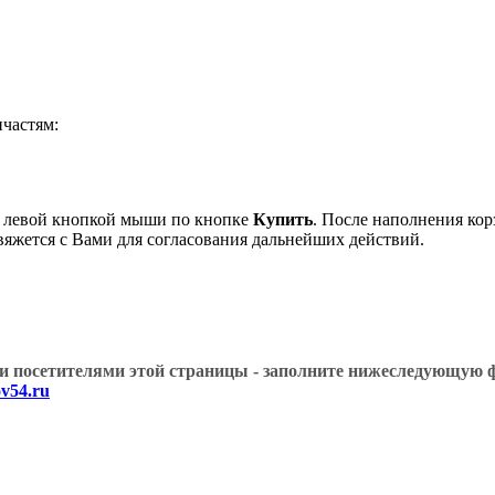
частям:
е левой кнопкой мыши по кнопке
Купить
. После наполнения кор
вяжется с Вами для согласования дальнейших действий.
угими посетителями этой страницы - заполните нижеслед
v54.ru