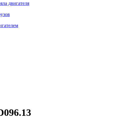
яла двигателя
рузов
игателем
096.13