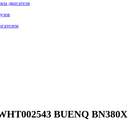
яла двигателя
рузов
игателем
 WHT002543
BUENQ BN380X