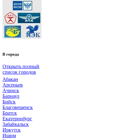
В города
Открыть полный
список городов
Абакан
Арсеньев
Ачинск
Барнаул
Бийск
Благовещенск
Братск
Екатеринбург
Забайкальск
Иркутск
Ишим