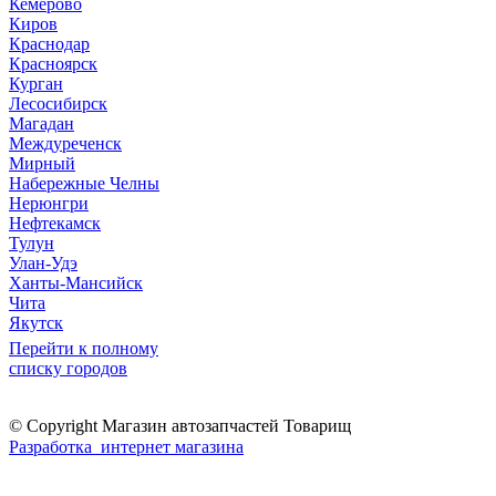
Кемерово
Киров
Краснодар
Красноярск
Курган
Лесосибирск
Магадан
Междуреченск
Мирный
Набережные Челны
Нерюнгри
Нефтекамск
Тулун
Улан-Удэ
Ханты-Мансийск
Чита
Якутск
Перейти к полному
списку городов
© Copyright Магазин автозапчастей Товарищ
Разработка интернет магазина