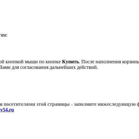
ям:
вой кнопкой мыши по кнопке
Купить
. После наполнения корзины
 Вами для согласования дальнейших действий.
угими посетителями этой страницы - заполните нижеслед
v54.ru