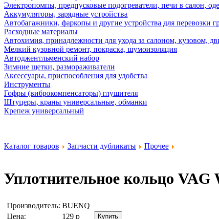
Электропомпы, предпусковые подогреватели, печи в салон, оде
Аккумуляторы, зарядные устройства
Автобагажники, фаркопы и другие устройства для перевозки г
Расходные материалы
Автохимия, принадлежности для ухода за салоном, кузовом, дв
Мелкий кузовной ремонт, покраска, шумоизоляция
Автоджентльменский набор
Зимние щетки, размораживатели
Аксессуары, приспособления для удобства
Инструменты
Гофры (виброкомпенсаторы) глушителя
Штуцеры, краны универсальные, обманки
Крепеж универсальный
Каталог товаров
Запчасти дубликаты
Прочее
Уплотнительное кольцо VAG
Производитель:
BUENQ
Цена:
129
р