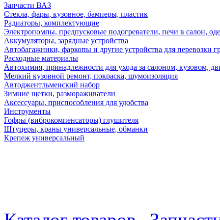
Запчасти ВАЗ
Стекла, фары, кузовное, бамперы, пластик
Радиаторы, комплектующие
Электропомпы, предпусковые подогреватели, печи в салон, оде
Аккумуляторы, зарядные устройства
Автобагажники, фаркопы и другие устройства для перевозки г
Расходные материалы
Автохимия, принадлежности для ухода за салоном, кузовом, дв
Мелкий кузовной ремонт, покраска, шумоизоляция
Автоджентльменский набор
Зимние щетки, размораживатели
Аксессуары, приспособления для удобства
Инструменты
Гофры (виброкомпенсаторы) глушителя
Штуцеры, краны универсальные, обманки
Крепеж универсальный
Каталог товаров
Запчаст