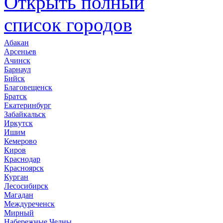
Открыть полный
список городов
Абакан
Арсеньев
Ачинск
Барнаул
Бийск
Благовещенск
Братск
Екатеринбург
Забайкальск
Иркутск
Ишим
Кемерово
Киров
Краснодар
Красноярск
Курган
Лесосибирск
Магадан
Междуреченск
Мирный
Набережные Челны