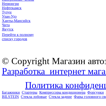
Нерюнгри
Нефтекамск
Тулун
Улан-Удэ
Ханты-Мансийск
Чита
Якутск
Перейти к полному
списку городов
© Copyright Магазин авто
Разработка интернет мага
Политика конфиден
Багажники
Стартеры
Компрессоры кондиционера
Форсунки
BILSTEIN
Стекла лобовые
Стекла задние
Фары головного св