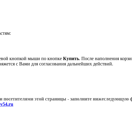
стям:
левой кнопкой мыши по кнопке
Купить
. После наполнения корзи
вяжется с Вами для согласования дальнейших действий.
угими посетителями этой страницы - заполните нижеслед
v54.ru