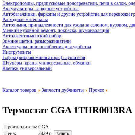
Электропомпы, предпусковые подогреватели, печи в салон, оде
Аккумуляторы, зарядные устройства
Автобагажники, фаркопы и другие устройства для перевозки г
Расходные материалы
Автохимия, принадлежности для ухода за салоном, кузовом, дв
Мелкий кузовной ремонт, покраска, шумоизоляция
Автоджентльменский набор
Зимние щетки, размораживатели
Аксессуары, приспособления для удобства
Инструменты
Гофры (виброкомпенсаторы) глушителя
Штуцеры, краны универсальные, обманки
Крепеж универсальный
Каталог товаров
Запчасти дубликаты
Прочее
Термостат
CGA 1THR0013RA
Производитель:
CGA
Цена:
2429
р