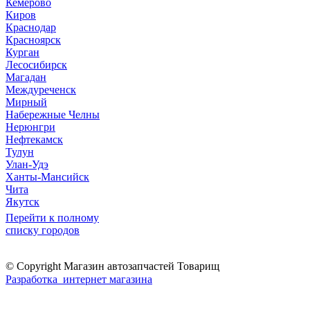
Кемерово
Киров
Краснодар
Красноярск
Курган
Лесосибирск
Магадан
Междуреченск
Мирный
Набережные Челны
Нерюнгри
Нефтекамск
Тулун
Улан-Удэ
Ханты-Мансийск
Чита
Якутск
Перейти к полному
списку городов
© Copyright Магазин автозапчастей Товарищ
Разработка интернет магазина