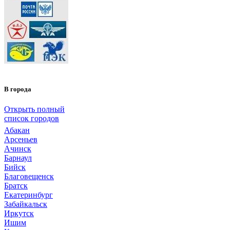
В города
Открыть полный
список городов
Абакан
Арсеньев
Ачинск
Барнаул
Бийск
Благовещенск
Братск
Екатеринбург
Забайкальск
Иркутск
Ишим