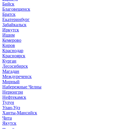
Бийск
Благовещенск
Братск
Екатеринбург
Забайкальск
Иркутск
Ишим
Кемерово
Киров
Краснодар
Красноярск
Курган
Лесосибирск
Магадан
Междуреченск
Мирный
Набережные Челны
Нерюнгри
Нефтекамск
Тулун
Улан-Удэ
Ханты-Мансийск
Чита
Якутск