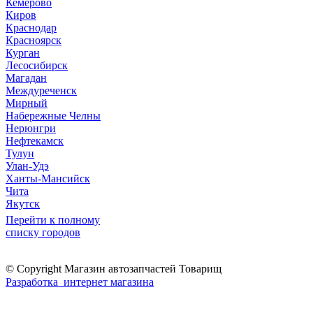
Кемерово
Киров
Краснодар
Красноярск
Курган
Лесосибирск
Магадан
Междуреченск
Мирный
Набережные Челны
Нерюнгри
Нефтекамск
Тулун
Улан-Удэ
Ханты-Мансийск
Чита
Якутск
Перейти к полному
списку городов
© Copyright Магазин автозапчастей Товарищ
Разработка интернет магазина