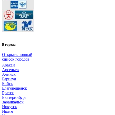
В города
Открыть полный
список городов
Абакан
Арсеньев
Ачинск
Барнаул
Бийск
Благовещенск
Братск
Екатеринбург
Забайкальск
Иркутск
Ишим