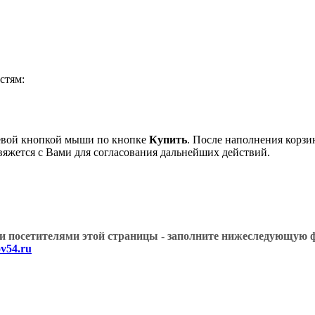
стям:
евой кнопкой мыши по кнопке
Купить
. После наполнения корзи
вяжется с Вами для согласования дальнейших действий.
угими посетителями этой страницы - заполните нижеслед
v54.ru