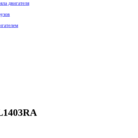
яла двигателя
рузов
игателем
L1403RA