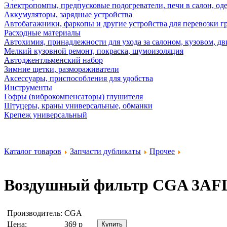
Электропомпы, предпусковые подогреватели, печи в салон, оде
Аккумуляторы, зарядные устройства
Автобагажники, фаркопы и другие устройства для перевозки г
Расходные материалы
Автохимия, принадлежности для ухода за салоном, кузовом, дв
Мелкий кузовной ремонт, покраска, шумоизоляция
Автоджентльменский набор
Зимние щетки, размораживатели
Аксессуары, приспособления для удобства
Инструменты
Гофры (виброкомпенсаторы) глушителя
Штуцеры, краны универсальные, обманки
Крепеж универсальный
Каталог товаров
Запчасти дубликаты
Прочее
Воздушный фильтр
CGA 3AF
Производитель:
CGA
Цена:
369
р