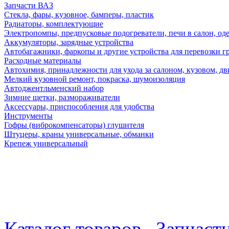
Запчасти ВАЗ
Стекла, фары, кузовное, бамперы, пластик
Радиаторы, комплектующие
Электропомпы, предпусковые подогреватели, печи в салон, оде
Аккумуляторы, зарядные устройства
Автобагажники, фаркопы и другие устройства для перевозки г
Расходные материалы
Автохимия, принадлежности для ухода за салоном, кузовом, дв
Мелкий кузовной ремонт, покраска, шумоизоляция
Автоджентльменский набор
Зимние щетки, размораживатели
Аксессуары, приспособления для удобства
Инструменты
Гофры (виброкомпенсаторы) глушителя
Штуцеры, краны универсальные, обманки
Крепеж универсальный
Каталог товаров
Запчаст