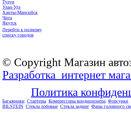
Тулун
Улан-Удэ
Ханты-Мансийск
Чита
Якутск
Перейти к полному
списку городов
© Copyright Магазин авто
Разработка интернет мага
Политика конфиден
Багажники
Стартеры
Компрессоры кондиционера
Форсунки
BILSTEIN
Стекла лобовые
Стекла задние
Фары головного св