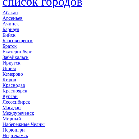
список городов
Абакан
Арсеньев
Ачинск
Барнаул
Бийск
Благовещенск
Братск
Екатеринбург
Забайкальск
Иркутск
Ишим
Кемерово
Киров
Краснодар
Красноярск
Курган
Лесосибирск
Магадан
Междуреченск
Мирный
Набережные Челны
Нерюнгри
Нефтекамск