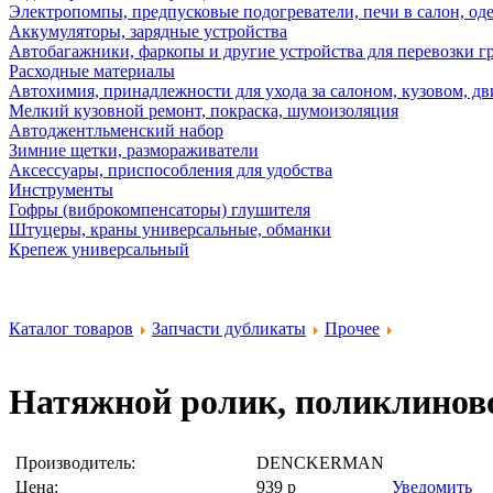
Электропомпы, предпусковые подогреватели, печи в салон, оде
Аккумуляторы, зарядные устройства
Автобагажники, фаркопы и другие устройства для перевозки г
Расходные материалы
Автохимия, принадлежности для ухода за салоном, кузовом, дв
Мелкий кузовной ремонт, покраска, шумоизоляция
Автоджентльменский набор
Зимние щетки, размораживатели
Аксессуары, приспособления для удобства
Инструменты
Гофры (виброкомпенсаторы) глушителя
Штуцеры, краны универсальные, обманки
Крепеж универсальный
Каталог товаров
Запчасти дубликаты
Прочее
Натяжной ролик, поликлинов
Производитель:
DENCKERMAN
Цена:
939
р
Уведомить