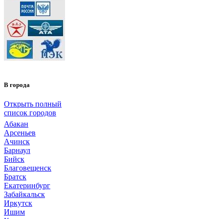
В города
Открыть полный
список городов
Абакан
Арсеньев
Ачинск
Барнаул
Бийск
Благовещенск
Братск
Екатеринбург
Забайкальск
Иркутск
Ишим