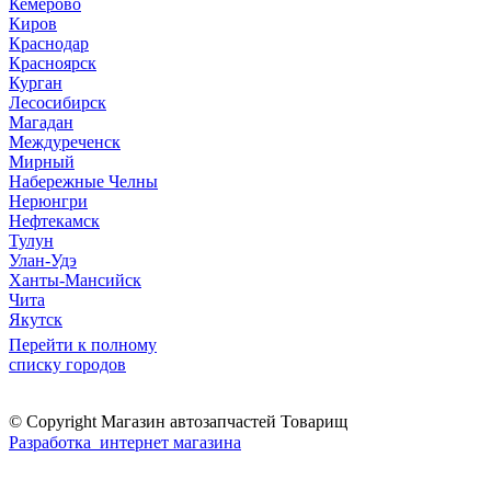
Кемерово
Киров
Краснодар
Красноярск
Курган
Лесосибирск
Магадан
Междуреченск
Мирный
Набережные Челны
Нерюнгри
Нефтекамск
Тулун
Улан-Удэ
Ханты-Мансийск
Чита
Якутск
Перейти к полному
списку городов
© Copyright Магазин автозапчастей Товарищ
Разработка интернет магазина