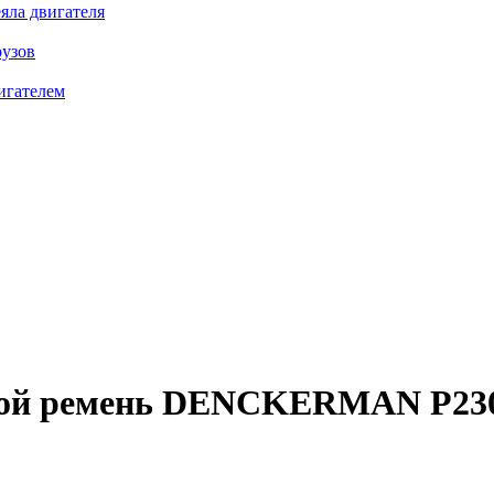
яла двигателя
рузов
игателем
ой ремень
DENCKERMAN P230