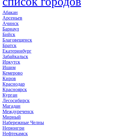
список городов
Абакан
Арсеньев
Ачинск
Барнаул
Бийск
Благовещенск
Братск
Екатеринбург
Забайкальск
Иркутск
Ишим
Кемерово
Киров
Краснодар
Красноярск
Курган
Лесосибирск
Магадан
Междуреченск
Мирный
Набережные Челны
Нерюнгри
Нефтекамск