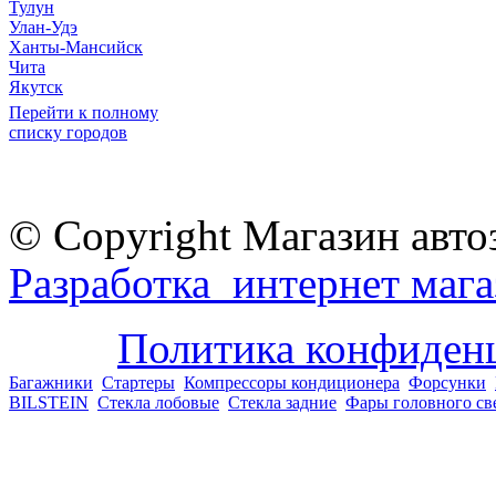
Тулун
Улан-Удэ
Ханты-Мансийск
Чита
Якутск
Перейти к полному
списку городов
© Copyright Магазин авто
Разработка интернет мага
Политика конфиден
Багажники
Стартеры
Компрессоры кондиционера
Форсунки
BILSTEIN
Стекла лобовые
Стекла задние
Фары головного св