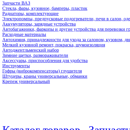
Запчасти ВАЗ
Стекла, фары, кузовное, бамперы, пластик
Радиаторы, комплектующие
Электропомпы, предпусковые подогреватели, печи в салон, оде
Аккумуляторы, зарядные устройства
Автобагажники, фаркопы и другие устройства для перевозки г
Расходные материалы
Автохимия, принадлежности для ухода за салоном, кузовом, дв
Мелкий кузовной ремонт, покраска, шумоизоляция
Автоджентльменский набор
Зимние щетки, размораживатели
Аксессуары, приспособления для удобства
Инструменты
Гофры (виброкомпенсаторы) глушителя
Штуцеры, краны универсальные, обманки
Крепеж универсальный
Каталог товаров
Запчаст