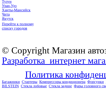
Тулун
Улан-Удэ
Ханты-Мансийск
Чита
Якутск
Перейти к полному
списку городов
© Copyright Магазин авто
Разработка интернет мага
Политика конфиден
Багажники
Стартеры
Компрессоры кондиционера
Форсунки
BILSTEIN
Стекла лобовые
Стекла задние
Фары головного св