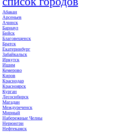
список городов
Абакан
Арсеньев
Ачинск
Барнаул
Бийск
Благовещенск
Братск
Екатеринбург
Забайкальск
Иркутск
Ишим
Кемерово
Киров
Краснодар
Красноярск
Курган
Лесосибирск
Магадан
Междуреченск
Мирный
Набережные Челны
Нерюнгри
Нефтекамск