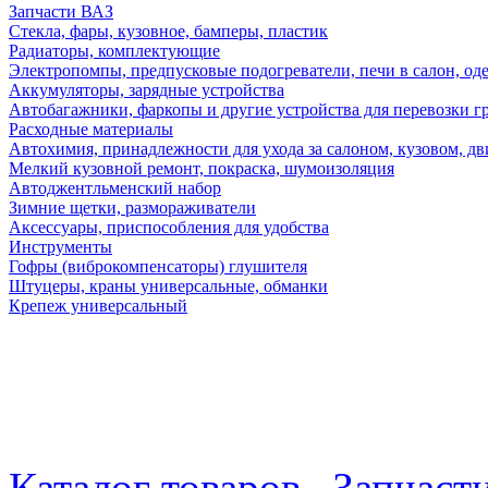
Запчасти ВАЗ
Стекла, фары, кузовное, бамперы, пластик
Радиаторы, комплектующие
Электропомпы, предпусковые подогреватели, печи в салон, оде
Аккумуляторы, зарядные устройства
Автобагажники, фаркопы и другие устройства для перевозки г
Расходные материалы
Автохимия, принадлежности для ухода за салоном, кузовом, дв
Мелкий кузовной ремонт, покраска, шумоизоляция
Автоджентльменский набор
Зимние щетки, размораживатели
Аксессуары, приспособления для удобства
Инструменты
Гофры (виброкомпенсаторы) глушителя
Штуцеры, краны универсальные, обманки
Крепеж универсальный
Каталог товаров
Запчаст