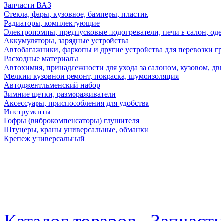
Запчасти ВАЗ
Стекла, фары, кузовное, бамперы, пластик
Радиаторы, комплектующие
Электропомпы, предпусковые подогреватели, печи в салон, оде
Аккумуляторы, зарядные устройства
Автобагажники, фаркопы и другие устройства для перевозки г
Расходные материалы
Автохимия, принадлежности для ухода за салоном, кузовом, дв
Мелкий кузовной ремонт, покраска, шумоизоляция
Автоджентльменский набор
Зимние щетки, размораживатели
Аксессуары, приспособления для удобства
Инструменты
Гофры (виброкомпенсаторы) глушителя
Штуцеры, краны универсальные, обманки
Крепеж универсальный
Каталог товаров
Запчаст