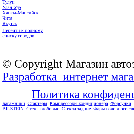
Тулун
Улан-Удэ
Ханты-Мансийск
Чита
Якутск
Перейти к полному
списку городов
© Copyright Магазин авто
Разработка интернет мага
Политика конфиден
Багажники
Стартеры
Компрессоры кондиционера
Форсунки
BILSTEIN
Стекла лобовые
Стекла задние
Фары головного св