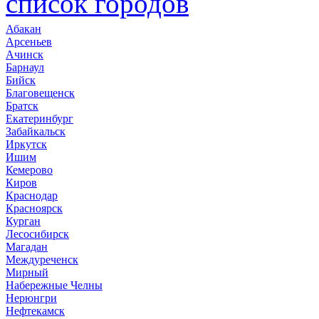
список городов
Абакан
Арсеньев
Ачинск
Барнаул
Бийск
Благовещенск
Братск
Екатеринбург
Забайкальск
Иркутск
Ишим
Кемерово
Киров
Краснодар
Красноярск
Курган
Лесосибирск
Магадан
Междуреченск
Мирный
Набережные Челны
Нерюнгри
Нефтекамск