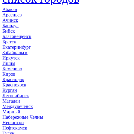
Абакан
Арсеньев
Ачинск
Барнаул
Бийск
Благовещенск
Братск
Екатеринбург
Забайкальск
Иркутск
Ишим
Кемерово
Киров
Краснодар
Красноярск
Курган
Лесосибирск
Магадан
Междуреченск
Мирный
Набережные Челны
Нерюнгри
Нефтекамск
Тулун