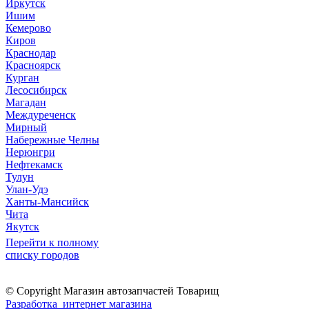
Иркутск
Ишим
Кемерово
Киров
Краснодар
Красноярск
Курган
Лесосибирск
Магадан
Междуреченск
Мирный
Набережные Челны
Нерюнгри
Нефтекамск
Тулун
Улан-Удэ
Ханты-Мансийск
Чита
Якутск
Перейти к полному
списку городов
© Copyright Магазин автозапчастей Товарищ
Разработка интернет магазина