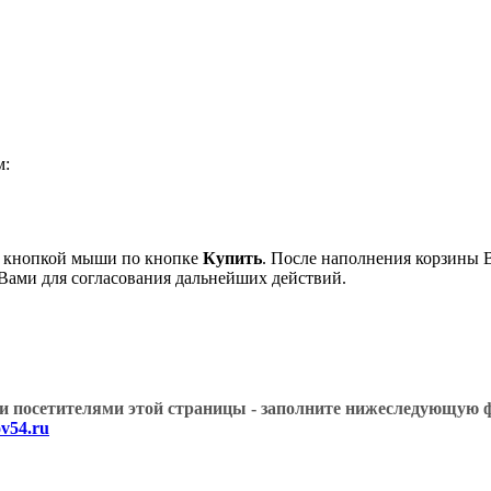
м:
й кнопкой мыши по кнопке
Купить
. После наполнения корзины В
 Вами для согласования дальнейших действий.
угими посетителями этой страницы - заполните нижеслед
v54.ru