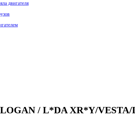
яла двигателя
рузов
игателем
LOGAN / L*DA XR*Y/VESTA/LA