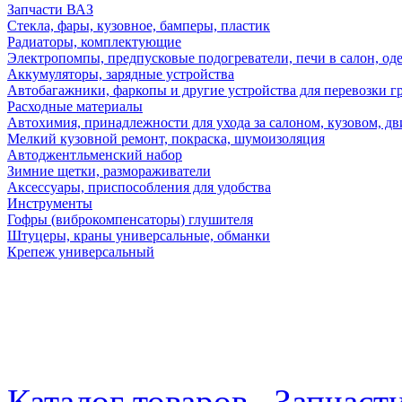
Запчасти ВАЗ
Стекла, фары, кузовное, бамперы, пластик
Радиаторы, комплектующие
Электропомпы, предпусковые подогреватели, печи в салон, оде
Аккумуляторы, зарядные устройства
Автобагажники, фаркопы и другие устройства для перевозки г
Расходные материалы
Автохимия, принадлежности для ухода за салоном, кузовом, дв
Мелкий кузовной ремонт, покраска, шумоизоляция
Автоджентльменский набор
Зимние щетки, размораживатели
Аксессуары, приспособления для удобства
Инструменты
Гофры (виброкомпенсаторы) глушителя
Штуцеры, краны универсальные, обманки
Крепеж универсальный
Каталог товаров
Запчаст