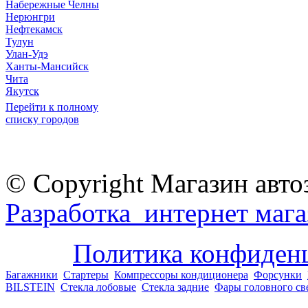
Набережные Челны
Нерюнгри
Нефтекамск
Тулун
Улан-Удэ
Ханты-Мансийск
Чита
Якутск
Перейти к полному
списку городов
© Copyright Магазин авто
Разработка интернет мага
Политика конфиден
Багажники
Стартеры
Компрессоры кондиционера
Форсунки
BILSTEIN
Стекла лобовые
Стекла задние
Фары головного св